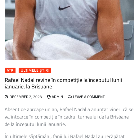
ATP
ULTIMELE ȘTIRI
Rafael Nadal revine în competiție la începutul lunii
ianuarie, la Brisbane
ON
DECEMBER 2, 2023
ADMIN
LEAVE A COMMENT
RAFAEL
NADAL
Absent de aproape un an, Rafael Nadal a anunțat vineri că se
REVINE
va întoarce în competiție în cadrul turneului de la Brisbane
ÎN
de la începutul lunii ianuarie.
COMPETIȚIE
LA
În ultimele săptămâni, fanii lui Rafael Nadal au recăpătat
ÎNCEPUTUL