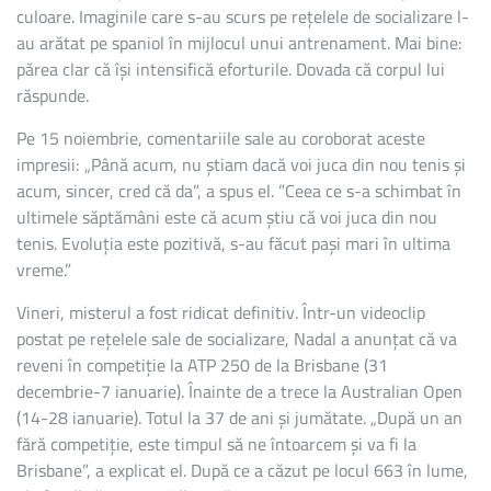
LUNII
culoare. Imaginile care s-au scurs pe rețelele de socializare l-
IANUARIE,
au arătat pe spaniol în mijlocul unui antrenament. Mai bine:
LA
părea clar că își intensifică eforturile. Dovada că corpul lui
BRISBANE
răspunde.
Pe 15 noiembrie, comentariile sale au coroborat aceste
impresii: „Până acum, nu știam dacă voi juca din nou tenis și
acum, sincer, cred că da”, a spus el. ”Ceea ce s-a schimbat în
ultimele săptămâni este că acum știu că voi juca din nou
tenis. Evoluția este pozitivă, s-au făcut pași mari în ultima
vreme.”
Vineri, misterul a fost ridicat definitiv. Într-un videoclip
postat pe rețelele sale de socializare, Nadal a anunțat că va
reveni în competiție la ATP 250 de la Brisbane (31
decembrie-7 ianuarie). Înainte de a trece la Australian Open
(14-28 ianuarie). Totul la 37 de ani și jumătate. „După un an
fără competiție, este timpul să ne întoarcem și va fi la
Brisbane”, a explicat el. După ce a căzut pe locul 663 în lume,