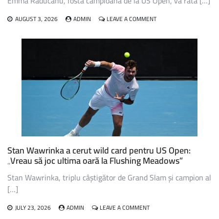
Emma Raducanu, fosta campioană de la US Open, va rata […]
ON
AUGUST 3, 2026
ADMIN
LEAVE A COMMENT
EMMA
RADUCANU,
FOSTA
CAMPIOANĂ
DE
LA
US
OPEN,
VA
RATA
EDIȚIA
DIN
ACEST
AN
Stan Wawrinka a cerut wild card pentru US Open:
„Vreau să joc ultima oară la Flushing Meadows”
Stan Wawrinka, triplu câștigător de Grand Slam și campion al
[…]
ON
JULY 23, 2026
ADMIN
LEAVE A COMMENT
STAN