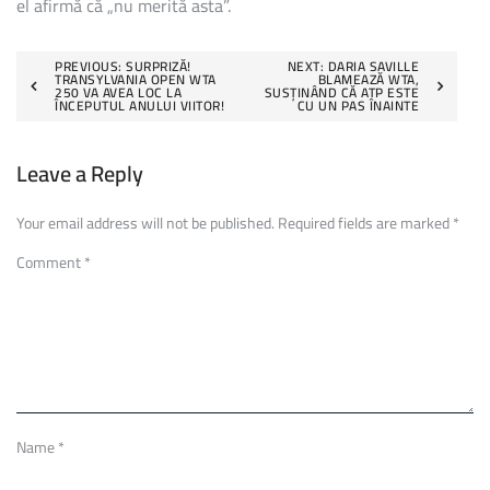
el afirmă că „nu merită asta”.
Post
PREVIOUS:
SURPRIZĂ!
NEXT:
DARIA SAVILLE
TRANSYLVANIA OPEN WTA
BLAMEAZĂ WTA,
250 VA AVEA LOC LA
SUSȚINÂND CĂ ATP ESTE
navigation
ÎNCEPUTUL ANULUI VIITOR!
CU UN PAS ÎNAINTE
Leave a Reply
Your email address will not be published.
Required fields are marked
*
Comment
*
Name
*