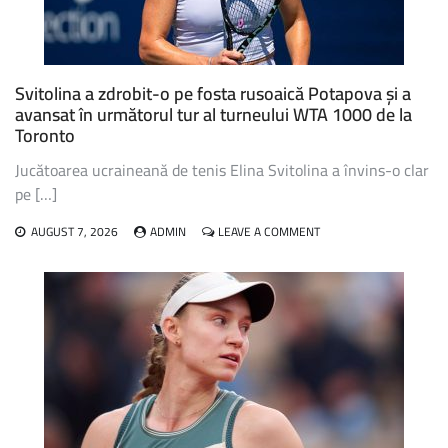
Svitolina a zdrobit-o pe fosta rusoaică Potapova și a
avansat în următorul tur al turneului WTA 1000 de la
Toronto
Jucătoarea ucraineană de tenis Elina Svitolina a învins-o clar
pe […]
ON
AUGUST 7, 2026
ADMIN
LEAVE A COMMENT
SVITOLINA
A
ZDROBIT-
O
PE
FOSTA
RUSOAICĂ
POTAPOVA
ȘI
A
AVANSAT
ÎN