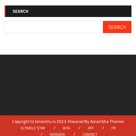
WAWRINKA
A
SEARCH
CERUT
WILD
CARD
SEARCH
PENTRU
US
OPEN:
„VREAU
SĂ
JOC
ULTIMA
OARĂ
LA
FLUSHING
MEADOWS”
Copyright to tenisinfo.ro 2023
Powered By
Aarambha Themes
ULTIMELE ȘTIRI
WTA
ATP
ITF
MONDEN
CONTACT