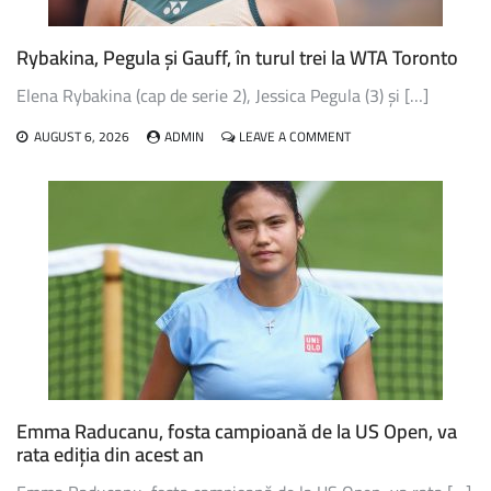
URMĂTORUL
TUR
Rybakina, Pegula și Gauff, în turul trei la WTA Toronto
AL
TURNEULUI
Elena Rybakina (cap de serie 2), Jessica Pegula (3) și […]
WTA
1000
ON
AUGUST 6, 2026
ADMIN
LEAVE A COMMENT
DE
RYBAKINA,
LA
PEGULA
TORONTO
ȘI
GAUFF,
ÎN
TURUL
TREI
LA
WTA
TORONTO
Emma Raducanu, fosta campioană de la US Open, va
rata ediția din acest an