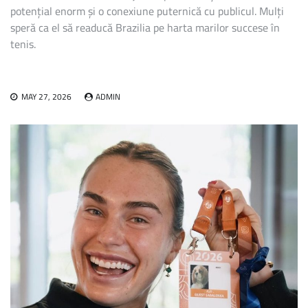
potențial enorm și o conexiune puternică cu publicul. Mulți
speră ca el să readucă Brazilia pe harta marilor succese în
tenis.
MAY 27, 2026
ADMIN