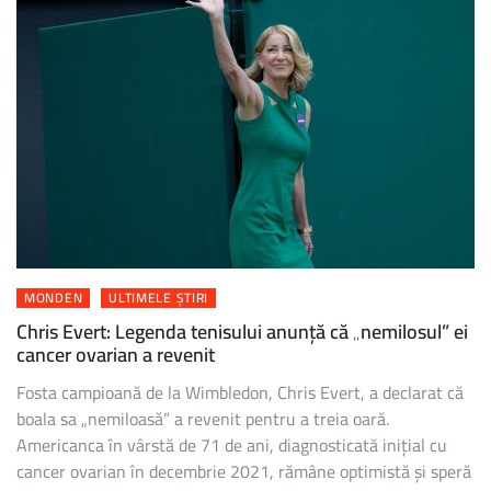
MONDEN
ULTIMELE ȘTIRI
Chris Evert: Legenda tenisului anunță că „nemilosul” ei
cancer ovarian a revenit
Fosta campioană de la Wimbledon, Chris Evert, a declarat că
boala sa „nemiloasă” a revenit pentru a treia oară.
Americanca în vârstă de 71 de ani, diagnosticată inițial cu
cancer ovarian în decembrie 2021, rămâne optimistă și speră