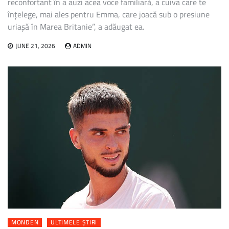
reconfortant în a auzi acea voce familiară, a cuiva care te
înțelege, mai ales pentru Emma, care joacă sub o presiune
uriașă în Marea Britanie”, a adăugat ea.
JUNE 21, 2026
ADMIN
MONDEN
ULTIMELE ȘTIRI