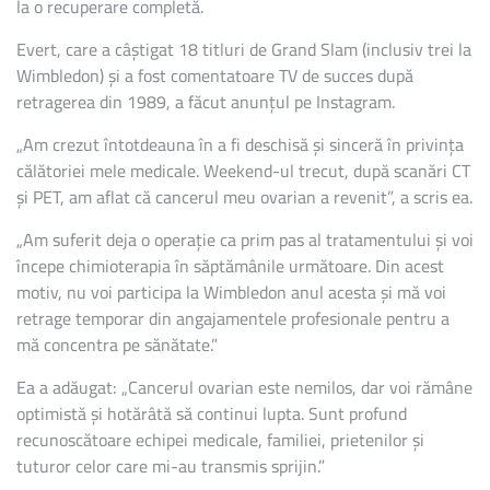
la o recuperare completă.
Evert, care a câștigat 18 titluri de Grand Slam (inclusiv trei la
Wimbledon) și a fost comentatoare TV de succes după
retragerea din 1989, a făcut anunțul pe Instagram.
„Am crezut întotdeauna în a fi deschisă și sinceră în privința
călătoriei mele medicale. Weekend-ul trecut, după scanări CT
și PET, am aflat că cancerul meu ovarian a revenit”, a scris ea.
„Am suferit deja o operație ca prim pas al tratamentului și voi
începe chimioterapia în săptămânile următoare. Din acest
motiv, nu voi participa la Wimbledon anul acesta și mă voi
retrage temporar din angajamentele profesionale pentru a
mă concentra pe sănătate.”
Ea a adăugat: „Cancerul ovarian este nemilos, dar voi rămâne
optimistă și hotărâtă să continui lupta. Sunt profund
recunoscătoare echipei medicale, familiei, prietenilor și
tuturor celor care mi-au transmis sprijin.”