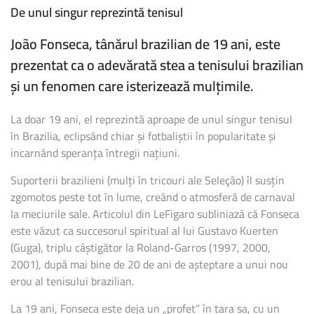
De unul singur reprezintă tenisul
João Fonseca, tânărul brazilian de 19 ani, este
prezentat ca o adevărată stea a tenisului brazilian
și un fenomen care isterizează mulțimile.
La doar 19 ani, el reprezintă aproape de unul singur tenisul
în Brazilia, eclipsând chiar și fotbaliștii în popularitate și
incarnând speranța întregii națiuni.
Suporterii brazilieni (mulți în tricouri ale Seleção) îl susțin
zgomotos peste tot în lume, creând o atmosferă de carnaval
la meciurile sale. Articolul din LeFigaro subliniază că Fonseca
este văzut ca succesorul spiritual al lui Gustavo Kuerten
(Guga), triplu câștigător la Roland-Garros (1997, 2000,
2001), după mai bine de 20 de ani de așteptare a unui nou
erou al tenisului brazilian.
La 19 ani, Fonseca este deja un „profet” în țara sa, cu un