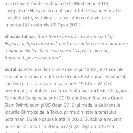
mai relevant fiind semifinala de la Wimbledon 2019,
câștigată de Halep în drumul spre titlul de Grand Slam. De
cealaltă parte, Svitolina și-a trecut în cont o victorie
importantă în optimile US Open 2021.
Elina Svitolina:
„Sunt foarte fericită că voi veni la Cluj-
Napoca, la Sports Festival, pentru a celebra cariera uimitoare
a Simonei Halep. Va fi ceva special să pășim din nou,
împreună, pe același teren.”
Svitolina
este una dintre cele mai importante jucătoare ale
tenisului feminin din ultimul deceniu. Fost număr 3 mondial,
sportiva din Ucraina are în palmares 19 titluri WTA și
performanțe notabile la cel mai înalt nivel, inclusiv câștigarea
Turneului Campioanelor în 2018, două semifinale de Grand
Slam (Wimbledon și US Open 2019) și medalia de bronz la
Jocurile Olimpice de la Tokyo, prima din istoria tenisului
ucrainean. După o pauză luată în 2022, Svitolina a revenit
puternic în circuit. În 2026, a câștigat deja un titlu și a