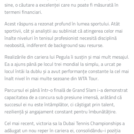
sine, o căutare a excelenței care nu poate fi măsurată în
termeni financiari.
Acest răspuns a rezonat profund în lumea sportului. Atât
sportivii, cât și analiștii au subliniat că atingerea celor mai
înalte niveluri în tenisul profesionist necesită disciplină
neobosită, indiferent de background sau resurse.
Realizările din cariera lui Pegula îi susțin și mai mult mesajul.
Ea a ajuns până pe locul trei mondial la simplu, a urcat pe
locul întâi la dublu și a avut performanțe constante la cel mai
înalt nivel în mai multe sezoane din WTA Tour.
Parcursul ei până într-o finală de Grand Slam i-a demonstrat
capacitatea de a concura sub presiune imensă, arătând că
succesul ei nu este întâmplător, ci câștigat prin talent,
reziliență și angajament constant pentru îmbunătățire.
Cel mai recent, victoria sa la Dubai Tennis Championships a
adăugat un nou reper în cariera ei, consolidându-i poziția