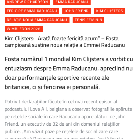
ANDREW RICHARDSON
EMMA RADUCANU
FERICIRE EMMA RADUCANU
JOHN FRIEND
KIM CLIJSTERS
RELAȚIE NOUĂ EMMA RADUCANU
TENIS FEMININ
WIMBLEDON 2026
Kim Clijsters: „Arată foarte fericită acum” – Fosta
campioană susține noua relație a Emmei Raducanu
Fosta numărul 1 mondial Kim Clijsters a vorbit cu
entuziasm despre Emma Raducanu, apreciind nu
doar performanțele sportive recente ale
britanicei, ci și fericirea ei personală.
Potrivit declarațiilor făcute în cel mai recent episod al
podcastului Love All, belgiana a observat fotografiile apărute
pe rețelele sociale în care Raducanu apare alături de John
Friend, un executiv de 32 de ani din domeniul relațiilor
publice. „Am văzut poze pe rețelele de socializare care
sugerează că Raducanu are un nou prieten. Arată foarte