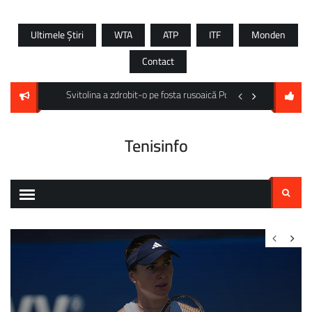
Skip
to
Ultimele Știri
WTA
ATP
ITF
Monden
content
Contact
în sferturi la UniCredit Iași Open, după o revenire spectaculoasă
Svitolina a zdrobit-o pe fosta rusoaică Potapova și a avansat 
Rybakina, Pegula și Ga
Tenisinfo
Search
for: