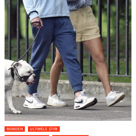
MONDEN
ULTIMELE ȘTIRI