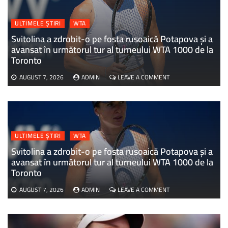
ULTIMELE ȘTIRI
WTA
Svitolina a zdrobit-o pe fosta rusoaică Potapova și a
avansat în următorul tur al turneului WTA 1000 de la
R
Toronto
ON
AUGUST 7, 2026
ADMIN
LEAVE A COMMENT
SVITOLINA
A
ZDROBIT-
O
PE
FOSTA
ULTIMELE ȘTIRI
WTA
RUSOAICĂ
Svitolina a zdrobit-o pe fosta rusoaică Potapova și a
POTAPOVA
ȘI
avansat în următorul tur al turneului WTA 1000 de la
A
Toronto
AVANSAT
ÎN
ON
AUGUST 7, 2026
ADMIN
LEAVE A COMMENT
URMĂTORUL
SVITOLINA
TUR
A
AL
ZDROBIT-
TURNEULUI
O