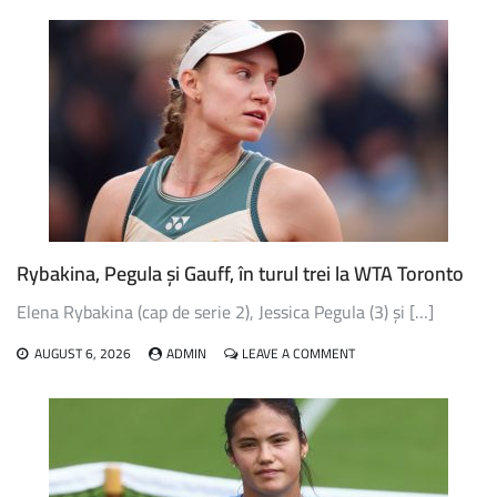
A
ZDROBIT-
O
PE
FOSTA
RUSOAICĂ
POTAPOVA
ȘI
A
AVANSAT
ÎN
URMĂTORUL
TUR
Rybakina, Pegula și Gauff, în turul trei la WTA Toronto
AL
TURNEULUI
Elena Rybakina (cap de serie 2), Jessica Pegula (3) și […]
WTA
1000
ON
AUGUST 6, 2026
ADMIN
LEAVE A COMMENT
DE
RYBAKINA,
LA
PEGULA
TORONTO
ȘI
GAUFF,
ÎN
TURUL
TREI