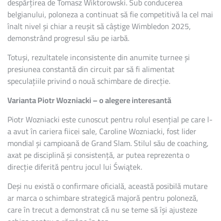
despărțirea de Tomasz Wiktorowski. Sub conducerea
belgianului, poloneza a continuat să fie competitivă la cel mai
înalt nivel și chiar a reușit să câștige Wimbledon 2025,
demonstrând progresul său pe iarbă.
Totuși, rezultatele inconsistente din anumite turnee și
presiunea constantă din circuit par să fi alimentat
speculațiile privind o nouă schimbare de direcție.
Varianta Piotr Wozniacki – o alegere interesantă
Piotr Wozniacki este cunoscut pentru rolul esențial pe care l-
a avut în cariera fiicei sale, Caroline Wozniacki, fost lider
mondial și campioană de Grand Slam. Stilul său de coaching,
axat pe disciplină și consistență, ar putea reprezenta o
direcție diferită pentru jocul lui Świątek.
Deși nu există o confirmare oficială, această posibilă mutare
ar marca o schimbare strategică majoră pentru poloneză,
care în trecut a demonstrat că nu se teme să își ajusteze