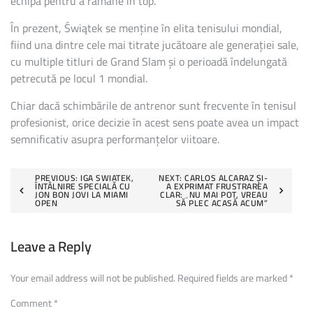
echipa pentru a rămâne în top.
În prezent, Świątek se menține în elita tenisului mondial,
fiind una dintre cele mai titrate jucătoare ale generației sale,
cu multiple titluri de Grand Slam și o perioadă îndelungată
petrecută pe locul 1 mondial.
Chiar dacă schimbările de antrenor sunt frecvente în tenisul
profesionist, orice decizie în acest sens poate avea un impact
semnificativ asupra performanțelor viitoare.
Post
PREVIOUS:
IGA SWIATEK,
NEXT:
CARLOS ALCARAZ ȘI-
ÎNTÂLNIRE SPECIALĂ CU
A EXPRIMAT FRUSTRAREA
JON BON JOVI LA MIAMI
CLAR: „NU MAI POT, VREAU
navigation
OPEN
SĂ PLEC ACASĂ ACUM”
Leave a Reply
Your email address will not be published.
Required fields are marked
*
Comment
*