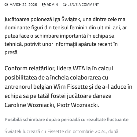
ON
MARCH 22, 2026
ADMIN
LEAVE A COMMENT
IGA
SWIATEK
Jucătoarea poloneză Iga Świątek, una dintre cele mai
AR
dominante figuri din tenisul feminin din ultimii ani, ar
PUTEA
RENUNȚA
putea face o schimbare importantă în echipa sa
LA
tehnică, potrivit unor informații apărute recent în
WIM
FISSETTE
presă.
ȘI
LUA
ÎN
Conform relatărilor, lidera WTA ia în calcul
CALCUL
posibilitatea de a încheia colaborarea cu
O
SCHIMBARE
antrenorul belgian Wim Fissette și de a-l aduce în
SURPRINZĂTOARE
echipa sa pe tatăl fostei jucătoare daneze
Caroline Wozniacki, Piotr Wozniacki.
Posibilă schimbare după o perioadă cu rezultate fluctuante
Świątek lucrează cu Fissette din octombrie 2024, după