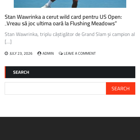
ACEST
AN
Stan Wawrinka a cerut wild card pentru US Open:
„Vreau să joc ultima oară la Flushing Meadows”
Stan Wawrinka, triplu câștigător de Grand Slam și campion al
[…]
ON
JULY 23, 2026
ADMIN
LEAVE A COMMENT
STAN
WAWRINKA
A
SEARCH
CERUT
WILD
CARD
SEARCH
PENTRU
US
OPEN:
„VREAU
SĂ
JOC
ULTIMA
OARĂ
LA