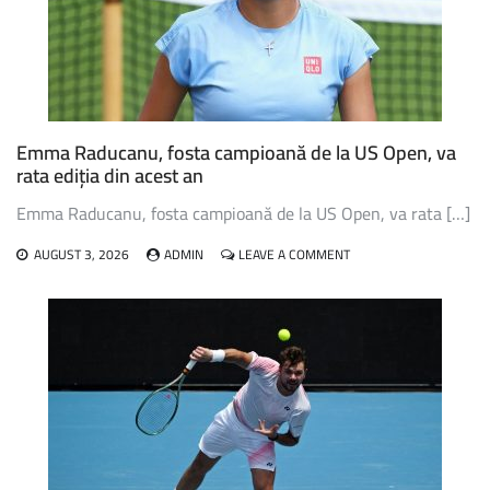
LA
WTA
TORONTO
Emma Raducanu, fosta campioană de la US Open, va
rata ediția din acest an
Emma Raducanu, fosta campioană de la US Open, va rata […]
ON
AUGUST 3, 2026
ADMIN
LEAVE A COMMENT
EMMA
RADUCANU,
FOSTA
CAMPIOANĂ
DE
LA
US
OPEN,
VA
RATA
EDIȚIA
DIN