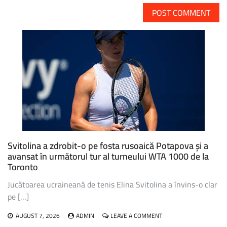
Svitolina a zdrobit-o pe fosta rusoaică Potapova și a
avansat în următorul tur al turneului WTA 1000 de la
Toronto
Jucătoarea ucraineană de tenis Elina Svitolina a învins-o clar
pe […]
ON
AUGUST 7, 2026
ADMIN
LEAVE A COMMENT
SVITOLINA