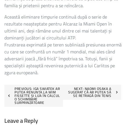
familia și prietenii pentru a se reîncărca.
Această eliminare timpurie continuă după o serie de
rezultate neașteptate pentru Alcaraz la Miami Open în
ultimii ani, deși rămâne unul dintre cei mai talentați și
dominanți jucători ai circuitului ATP.
Frustrarea exprimată pe teren subliniază presiunea enormă
cu care se confruntă un număr 1 mondial, mai ales când
adversarii joacă „fără frică” împotriva sa. Totuși, fanii și
specialiștii așteaptă revenirea puternică a lui Carlitos pe
zgura europeană.
Post
PREVIOUS:
IGA SWIATEK AR
NEXT:
NAOMI OSAKA A
PUTEA RENUNȚA LA WIM
SUGERAT CĂ AR PUTEA SĂ
FISSETTE ȘI LUA ÎN CALCUL
SE RETRAGĂ DIN TENIS
navigation
O SCHIMBARE
SURPRINZĂTOARE
Leave a Reply