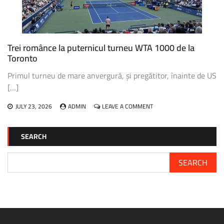
„VREAU
SĂ
JOC
ULTIMA
OARĂ
Trei românce la puternicul turneu WTA 1000 de la
LA
Toronto
FLUSHING
MEADOWS”
Primul turneu de mare anvergură, și pregătitor, înainte de US
[…]
ON
JULY 23, 2026
ADMIN
LEAVE A COMMENT
TREI
ROMÂNCE
LA
SEARCH
PUTERNICUL
TURNEU
WTA
SEARCH
1000
DE
LA
TORONTO