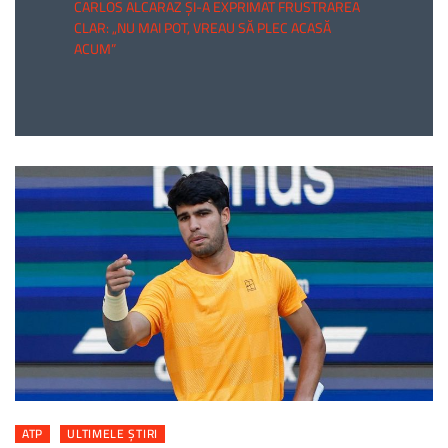
CARLOS ALCARAZ ȘI-A EXPRIMAT FRUSTRAREA
CLAR: „NU MAI POT, VREAU SĂ PLEC ACASĂ
ACUM”
ATP
ULTIMELE ȘTIRI