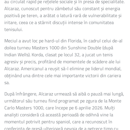
au circulat rapid pe rețelele sociale și în presa de specialitate.
Alcaraz, cunoscut pentru zâmbetul său constant și energia
pozitivă pe teren, a arătat o latură rară de vulnerabilitate și
iritare, ceea ce a stârnit discuții intense în comunitatea
tenisului.
Meciul a avut loc pe hard-ul din Florida, în cadrul celui de-al
doilea turneu Masters 1000 din Sunshine Double (după
Indian Wells). Korda, clasat pe locul 32, a jucat un tenis
agresiv și precis, profitând de momentele de scădere ale lui
Alcaraz. Americanul a reușit să-l elimine pe liderul mondial,
obținând una dintre cele mai importante victorii din cariera
sa.
După înfrângere, Alcaraz urmează să aibă o pauză mai lungă,
următorul său turneu fiind programat pe zgura de la Monte
Carlo Masters 1000, care începe pe 6 aprilie 2026. Mulți
analiști consideră că această perioadă de odihnă vine la
momentul potrivit pentru spaniol, care a recunoscut în
conferința de presă ulterioară nevoia de a petrece timp cu