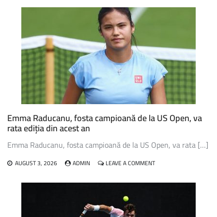
PEGULA
ȘI
GAUFF,
ÎN
TURUL
TREI
LA
WTA
TORONTO
Emma Raducanu, fosta campioană de la US Open, va
rata ediția din acest an
Emma Raducanu, fosta campioană de la US Open, va rata […]
ON
AUGUST 3, 2026
ADMIN
LEAVE A COMMENT
EMMA
RADUCANU,
FOSTA
CAMPIOANĂ
DE
LA