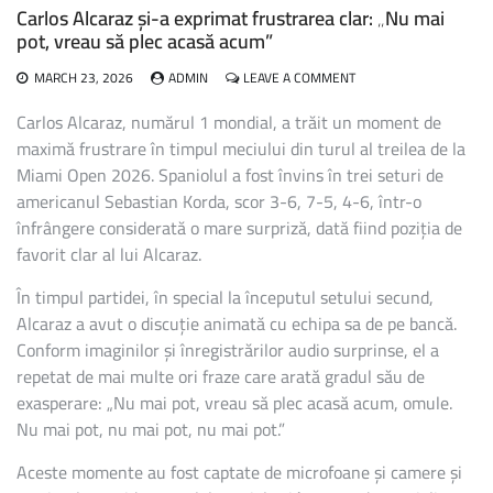
Carlos Alcaraz și-a exprimat frustrarea clar: „Nu mai
pot, vreau să plec acasă acum”
ON
MARCH 23, 2026
ADMIN
LEAVE A COMMENT
CARLOS
ALCARAZ
Carlos Alcaraz, numărul 1 mondial, a trăit un moment de
ȘI-
maximă frustrare în timpul meciului din turul al treilea de la
A
Miami Open 2026. Spaniolul a fost învins în trei seturi de
EXPRIMAT
FRUSTRAREA
americanul Sebastian Korda, scor 3-6, 7-5, 4-6, într-o
CLAR:
înfrângere considerată o mare surpriză, dată fiind poziția de
„NU
favorit clar al lui Alcaraz.
MAI
POT,
În timpul partidei, în special la începutul setului secund,
VREAU
SĂ
Alcaraz a avut o discuție animată cu echipa sa de pe bancă.
PLEC
Conform imaginilor și înregistrărilor audio surprinse, el a
ACASĂ
repetat de mai multe ori fraze care arată gradul său de
ACUM”
exasperare: „Nu mai pot, vreau să plec acasă acum, omule.
Nu mai pot, nu mai pot, nu mai pot.”
Aceste momente au fost captate de microfoane și camere și