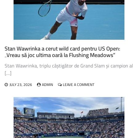
US
OPEN,
VA
RATA
EDIȚIA
DIN
ACEST
AN
Stan Wawrinka a cerut wild card pentru US Open:
„Vreau să joc ultima oară la Flushing Meadows”
Stan Wawrinka, triplu câștigător de Grand Slam și campion al
[…]
ON
JULY 23, 2026
ADMIN
LEAVE A COMMENT
STAN
WAWRINKA
A
CERUT
WILD
CARD
PENTRU
US
OPEN: