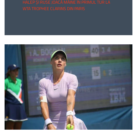
HALEP ȘI RUSE JOACĂ MÂINE ÎN PRIMUL TUR LA
WTA TROPHEE CLARINS DIN PARIS