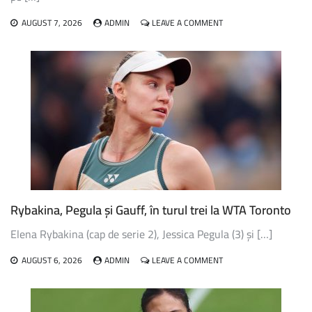
ON
AUGUST 7, 2026
ADMIN
LEAVE A COMMENT
SVITOLINA
A
ZDROBIT-
O
PE
FOSTA
RUSOAICĂ
POTAPOVA
ȘI
A
AVANSAT
ÎN
URMĂTORUL
TUR
Rybakina, Pegula și Gauff, în turul trei la WTA Toronto
AL
TURNEULUI
Elena Rybakina (cap de serie 2), Jessica Pegula (3) și […]
WTA
1000
ON
AUGUST 6, 2026
ADMIN
LEAVE A COMMENT
DE
RYBAKINA,
LA
PEGULA
TORONTO
ȘI
GAUFF,