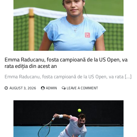
ÎN
TURUL
TREI
LA
WTA
TORONTO
Emma Raducanu, fosta campioană de la US Open, va
rata ediția din acest an
Emma Raducanu, fosta campioană de la US Open, va rata […]
ON
AUGUST 3, 2026
ADMIN
LEAVE A COMMENT
EMMA
RADUCANU,
FOSTA
CAMPIOANĂ
DE
LA
US
OPEN,