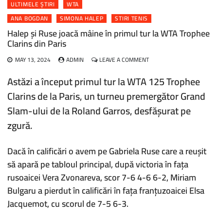
ULTIMELE ȘTIRI
WTA
ANA BOGDAN
SIMONA HALEP
STIRI TENIS
Halep și Ruse joacă mâine în primul tur la WTA Trophee
Clarins din Paris
ON
MAY 13, 2024
ADMIN
LEAVE A COMMENT
HALEP
ȘI
Astăzi a început primul tur la WTA 125 Trophee
RUSE
Clarins de la Paris, un turneu premergător Grand
JOACĂ
MÂINE
Slam-ului de la Roland Garros, desfășurat pe
ÎN
PRIMUL
zgură.
TUR
LA
WTA
Dacă în calificări o avem pe Gabriela Ruse care a reușit
TROPHEE
să apară pe tabloul principal, după victoria în fața
CLARINS
DIN
rusoaicei Vera Zvonareva, scor 7-6 4-6 6-2, Miriam
PARIS
Bulgaru a pierdut în calificări în fața franțuzoaicei Elsa
Jacquemot, cu scorul de 7-5 6-3.