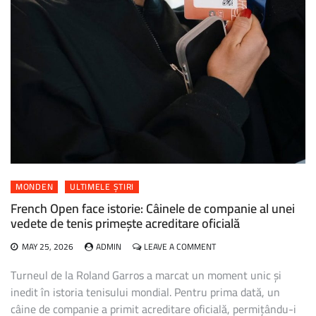
MONDEN
ULTIMELE ȘTIRI
French Open face istorie: Câinele de companie al unei
vedete de tenis primește acreditare oficială
ON
MAY 25, 2026
ADMIN
LEAVE A COMMENT
FRENCH
OPEN
Turneul de la Roland Garros a marcat un moment unic și
FACE
inedit în istoria tenisului mondial. Pentru prima dată, un
ISTORIE:
câine de companie a primit acreditare oficială, permițându-i
CÂINELE