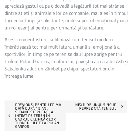
apreciază gestul ca pe o dovadă a legăturii tot mai strânse
dintre atleți și animalele lor de companie, mai ales în timpul
turneelor lungi și solicitante, unde suportul emoțional joacă
un rol esențial pentru performanță și bunăstare.
Acest moment istoric subliniază cum tenisul modern
îmbrățișează tot mai mult latura umană și emoțională a
sportivilor. În timp ce pe teren se dau lupte aprige pentru
trofeul Roland Garros, în afara lui, povești ca cea a lui Ash și
Sabalenka aduc un zâmbet pe chipul spectatorilor din
întreaga lume.
Post
PREVIOUS:
PENTRU PRIMA
NEXT:
DE UNUL SINGUR
DATĂ DUPĂ 15 ANI,
REPREZINTĂ TENISUL
SLOANE STEPHENS, A
navigation
INTRAT PE TEREN ÎN
CADRUL CALIFICĂRILOR
TURNEULUI DE LA ROLAN
GARROS