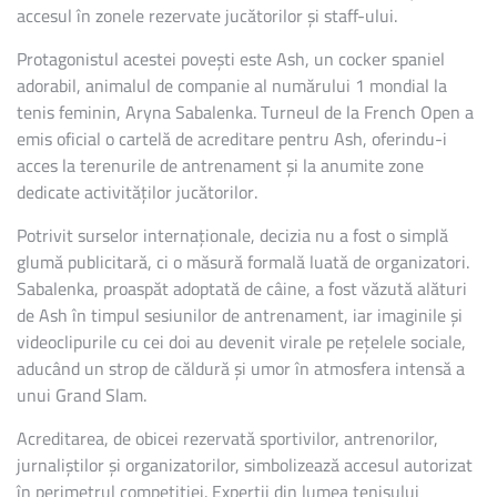
DE
accesul în zonele rezervate jucătorilor și staff-ului.
COMPANIE
AL
Protagonistul acestei povești este Ash, un cocker spaniel
UNEI
adorabil, animalul de companie al numărului 1 mondial la
VEDETE
tenis feminin, Aryna Sabalenka. Turneul de la French Open a
DE
TENIS
emis oficial o cartelă de acreditare pentru Ash, oferindu-i
PRIMEȘTE
acces la terenurile de antrenament și la anumite zone
ACREDITARE
dedicate activităților jucătorilor.
OFICIALĂ
Potrivit surselor internaționale, decizia nu a fost o simplă
glumă publicitară, ci o măsură formală luată de organizatori.
Sabalenka, proaspăt adoptată de câine, a fost văzută alături
de Ash în timpul sesiunilor de antrenament, iar imaginile și
videoclipurile cu cei doi au devenit virale pe rețelele sociale,
aducând un strop de căldură și umor în atmosfera intensă a
unui Grand Slam.
Acreditarea, de obicei rezervată sportivilor, antrenorilor,
jurnaliștilor și organizatorilor, simbolizează accesul autorizat
în perimetrul competiției. Experții din lumea tenisului