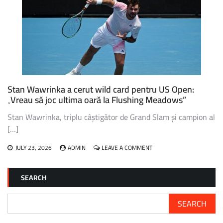
LA
US
OPEN,
VA
RATA
EDIȚIA
DIN
ACEST
AN
Stan Wawrinka a cerut wild card pentru US Open:
„Vreau să joc ultima oară la Flushing Meadows”
Stan Wawrinka, triplu câștigător de Grand Slam și campion al
[…]
ON
JULY 23, 2026
ADMIN
LEAVE A COMMENT
STAN
WAWRINKA
A
SEARCH
CERUT
WILD
CARD
SEARCH
PENTRU
US