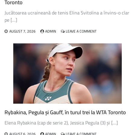
Toronto
Jucătoarea ucraineană de tenis Elina Svitolina a învins-o clar
pe […]
ON
AUGUST 7, 2026
ADMIN
LEAVE A COMMENT
SVITOLINA
A
ZDROBIT-
O
PE
FOSTA
RUSOAICĂ
POTAPOVA
ȘI
A
AVANSAT
ÎN
URMĂTORUL
TUR
Rybakina, Pegula și Gauff, în turul trei la WTA Toronto
AL
TURNEULUI
Elena Rybakina (cap de serie 2), Jessica Pegula (3) și […]
WTA
1000
ON
AUGUST 6, 2026
ADMIN
LEAVE A COMMENT
DE