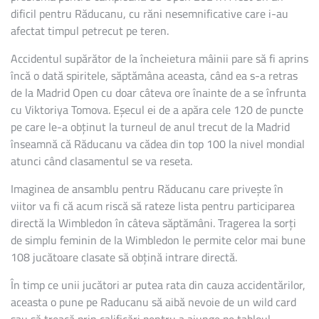
dificil pentru Răducanu, cu răni nesemnificative care i-au
afectat timpul petrecut pe teren.
Accidentul supărător de la încheietura mâinii pare să fi aprins
încă o dată spiritele, săptămâna aceasta, când ea s-a retras
de la Madrid Open cu doar câteva ore înainte de a se înfrunta
cu Viktoriya Tomova. Eșecul ei de a apăra cele 120 de puncte
pe care le-a obținut la turneul de anul trecut de la Madrid
înseamnă că Răducanu va cădea din top 100 la nivel mondial
atunci când clasamentul se va reseta.
Imaginea de ansamblu pentru Răducanu care privește în
viitor va fi că acum riscă să rateze lista pentru participarea
directă la Wimbledon în câteva săptămâni. Tragerea la sorți
de simplu feminin de la Wimbledon le permite celor mai bune
108 jucătoare clasate să obțină intrare directă.
În timp ce unii jucători ar putea rata din cauza accidentărilor,
aceasta o pune pe Raducanu să aibă nevoie de un wild card