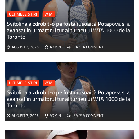
ULTIMELE ȘTIRI
WTA
Svitolina a zdrobit-o pe fosta rusoaică Potapova și a
avansat în următorul tur al turneului WTA 1000 de la
R
Toronto
ON
AUGUST 7, 2026
ADMIN
LEAVE A COMMENT
SVITOLINA
A
ZDROBIT-
O
PE
FOSTA
ULTIMELE ȘTIRI
WTA
RUSOAICĂ
Svitolina a zdrobit-o pe fosta rusoaică Potapova și a
POTAPOVA
ȘI
avansat în următorul tur al turneului WTA 1000 de la
A
Toronto
AVANSAT
ÎN
ON
AUGUST 7, 2026
ADMIN
LEAVE A COMMENT
URMĂTORUL
SVITOLINA
TUR
A
AL
ZDROBIT-
TURNEULUI
O