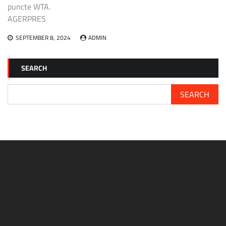
puncte WTA.
AGERPRES
SEPTEMBER 8, 2024
ADMIN
SEARCH
SEARCH