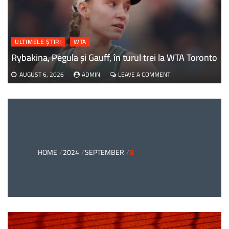
WTA
PE
1000
FOSTA
DE
RUSOAICĂ
LA
POTAPOVA
TORONTO
ULTIMELE ȘTIRI
WTA
ȘI
A
Rybakina, Pegula și Gauff, în turul trei la WTA Toronto
AVANSAT
ÎN
ON
AUGUST 6, 2026
ADMIN
LEAVE A COMMENT
URMĂTORUL
RYBAKINA,
TUR
PEGULA
AL
ȘI
TURNEULUI
GAUFF,
WTA
ÎN
1000
TURUL
DE
TREI
LA
LA
HOME
2024
SEPTEMBER
8
TORONTO
WTA
TORONTO