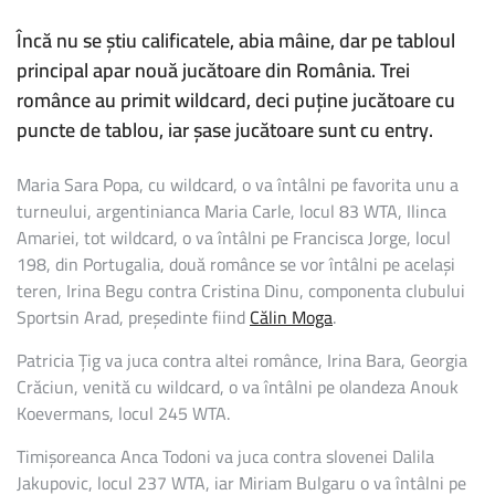
Încă nu se știu calificatele, abia mâine, dar pe tabloul
principal apar nouă jucătoare din România. Trei
românce au primit wildcard, deci puține jucătoare cu
puncte de tablou, iar șase jucătoare sunt cu entry.
Maria Sara Popa, cu wildcard, o va întâlni pe favorita unu a
turneului, argentinianca Maria Carle, locul 83 WTA, Ilinca
Amariei, tot wildcard, o va întâlni pe Francisca Jorge, locul
198, din Portugalia, două românce se vor întâlni pe același
teren, Irina Begu contra Cristina Dinu, componenta clubului
Sportsin Arad, președinte fiind
Călin Moga
.
Patricia Țig va juca contra altei românce, Irina Bara, Georgia
Crăciun, venită cu wildcard, o va întâlni pe olandeza Anouk
Koevermans, locul 245 WTA.
Timișoreanca Anca Todoni va juca contra slovenei Dalila
Jakupovic, locul 237 WTA, iar Miriam Bulgaru o va întâlni pe