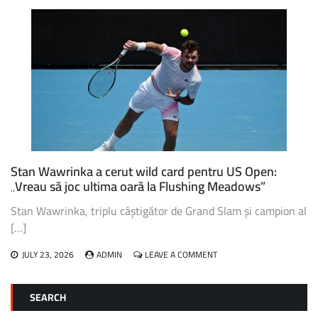
RADUCANU,
FOSTA
CAMPIOANĂ
DE
LA
US
OPEN,
VA
RATA
EDIȚIA
DIN
ACEST
AN
Stan Wawrinka a cerut wild card pentru US Open:
„Vreau să joc ultima oară la Flushing Meadows”
Stan Wawrinka, triplu câștigător de Grand Slam și campion al
[…]
ON
JULY 23, 2026
ADMIN
LEAVE A COMMENT
STAN
WAWRINKA
A
SEARCH
CERUT
WILD