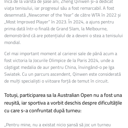
Încă de la vârsta de șase ani, Zheng Qinwen și-a dedicat
viața tenisului, iar progresul său a fost remarcabil. A fost
desemnată „Newcomer of the Year” de către WTA în 2022 și
„Most Improved Player” în 2023. În 2024, a ajuns pentru
prima dată într-o finală de Grand Slam, la Melbourne,
demonstrând că are potențialul de a deveni o stea a tenisului
mondial.
Cel mai important moment al carierei sale de până acum a
fost victoria la Jocurile Olimpice de la Paris 2024, unde a
câștigat medalia de aur pentru China, învingând-o pe Iga
Swiatek. Cu un parcurs ascendent, Qinwen este considerată
de mulți specialiști o viitoare forță de temut în circuit.
Totuși, participarea sa la Australian Open nu a fost una
reușită, iar sportiva a vorbit deschis despre dificultățile
cu care s-a confruntat după turneu:
„Pentru mine, nu a existat nicio șansă să joc un turneu