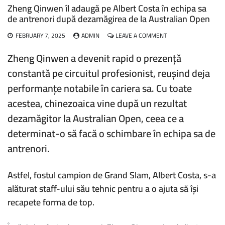
Zheng Qinwen îl adaugă pe Albert Costa în echipa sa
de antrenori după dezamăgirea de la Australian Open
ON
FEBRUARY 7, 2025
ADMIN
LEAVE A COMMENT
ZHENG
QINWEN
Zheng Qinwen a devenit rapid o prezență
ÎL
constantă pe circuitul profesionist, reușind deja
ADAUGĂ
PE
performanțe notabile în cariera sa. Cu toate
ALBERT
COSTA
acestea, chinezoaica vine după un rezultat
ÎN
dezamăgitor la Australian Open, ceea ce a
ECHIPA
SA
determinat-o să facă o schimbare în echipa sa de
DE
ANTRENORI
antrenori.
DUPĂ
DEZAMĂGIREA
DE
Astfel, fostul campion de Grand Slam, Albert Costa, s-a
LA
alăturat staff-ului său tehnic pentru a o ajuta să își
AUSTRALIAN
OPEN
recapete forma de top.