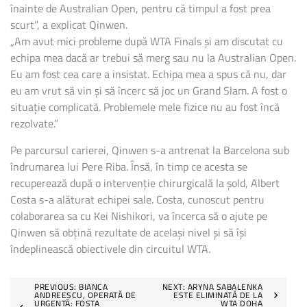
înainte de Australian Open, pentru că timpul a fost prea
scurt”, a explicat Qinwen.
„Am avut mici probleme după WTA Finals și am discutat cu
echipa mea dacă ar trebui să merg sau nu la Australian Open.
Eu am fost cea care a insistat. Echipa mea a spus că nu, dar
eu am vrut să vin și să încerc să joc un Grand Slam. A fost o
situație complicată. Problemele mele fizice nu au fost încă
rezolvate.”
Pe parcursul carierei, Qinwen s-a antrenat la Barcelona sub
îndrumarea lui Pere Riba. Însă, în timp ce acesta se
recuperează după o intervenție chirurgicală la șold, Albert
Costa s-a alăturat echipei sale. Costa, cunoscut pentru
colaborarea sa cu Kei Nishikori, va încerca să o ajute pe
Qinwen să obțină rezultate de același nivel și să își
îndeplinească obiectivele din circuitul WTA.
Post
PREVIOUS:
BIANCA
NEXT:
ARYNA SABALENKA
ANDREESCU, OPERATĂ DE
ESTE ELIMINATĂ DE LA
URGENȚĂ: FOSTA
WTA DOHA