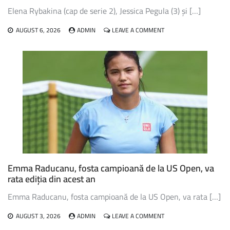
TURNEULUI
Elena Rybakina (cap de serie 2), Jessica Pegula (3) și […]
WTA
1000
ON
AUGUST 6, 2026
ADMIN
LEAVE A COMMENT
DE
RYBAKINA,
LA
PEGULA
TORONTO
ȘI
GAUFF,
ÎN
TURUL
TREI
LA
WTA
TORONTO
Emma Raducanu, fosta campioană de la US Open, va
rata ediția din acest an
Emma Raducanu, fosta campioană de la US Open, va rata […]
ON
AUGUST 3, 2026
ADMIN
LEAVE A COMMENT
EMMA