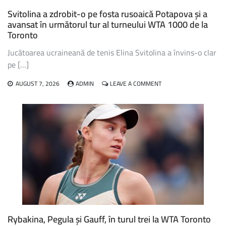
Svitolina a zdrobit-o pe fosta rusoaică Potapova și a
avansat în următorul tur al turneului WTA 1000 de la
Toronto
Jucătoarea ucraineană de tenis Elina Svitolina a învins-o clar
pe […]
ON
AUGUST 7, 2026
ADMIN
LEAVE A COMMENT
SVITOLINA
A
ZDROBIT-
O
PE
FOSTA
RUSOAICĂ
POTAPOVA
ȘI
A
AVANSAT
ÎN
URMĂTORUL
TUR
Rybakina, Pegula și Gauff, în turul trei la WTA Toronto
AL