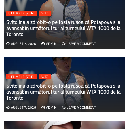
ULTIMELE ȘTIRI
WTA
Svitolina a zdrobit-o pe fosta rusoaică Potapova și a
avansat în următorul tur al turneului WTA 1000 de la
R
Toronto
ON
AUGUST 7, 2026
ADMIN
LEAVE A COMMENT
SVITOLINA
A
ZDROBIT-
O
PE
FOSTA
ULTIMELE ȘTIRI
WTA
RUSOAICĂ
Svitolina a zdrobit-o pe fosta rusoaică Potapova și a
POTAPOVA
ȘI
avansat în următorul tur al turneului WTA 1000 de la
A
Toronto
AVANSAT
ÎN
ON
AUGUST 7, 2026
ADMIN
LEAVE A COMMENT
URMĂTORUL
SVITOLINA
TUR
A
AL
ZDROBIT-
TURNEULUI
O