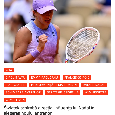
WTA
CIRCUIT WTA
EMMA RADUCANU
FRANCISCO ROIG
IGA SWIATEK
PERFORMANȚĂ TENIS FEMININ
RAFAEL NADAL
SCHIMBARE ANTRENOR
STRATEGIE SPORTIVĂ
WIM FISSETTE
WIMBLEDON
Świątek schimbă direcția: influența lui Nadal în
alegerea noului antrenor