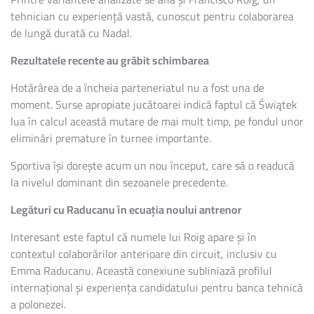
tehnician cu experiență vastă, cunoscut pentru colaborarea
de lungă durată cu Nadal.
Rezultatele recente au grăbit schimbarea
Hotărârea de a încheia parteneriatul nu a fost una de
moment. Surse apropiate jucătoarei indică faptul că Świątek
lua în calcul această mutare de mai mult timp, pe fondul unor
eliminări premature în turnee importante.
Sportiva își dorește acum un nou început, care să o readucă
la nivelul dominant din sezoanele precedente.
Legături cu Raducanu în ecuația noului antrenor
Interesant este faptul că numele lui Roig apare și în
contextul colaborărilor anterioare din circuit, inclusiv cu
Emma Raducanu. Această conexiune subliniază profilul
internațional și experiența candidatului pentru banca tehnică
a polonezei.