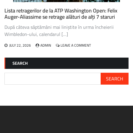
Lista retragerilor de la ATP Washington Open: Felix
Auger-Aliassime se retrage alături de alți 7 staruri
După câteva săptămâni mai liniștite în urma încheierii
Wimbledon-ului, calendarul […]
ON
JULY 22, 2026
ADMIN
LEAVE A COMMENT
LISTA
RETRAGERILOR
DE
SEARCH
LA
ATP
WASHINGTON
SEARCH
OPEN:
FELIX
AUGER-
ALIASSIME
SE
RETRAGE
ALĂTURI
DE
ALȚI
7