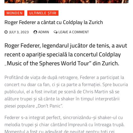
MONDEN
ULTIMELE ȘTIRI
Roger Federer a cântat cu Coldplay la Zurich
ON
JULY 3, 2023
ADMIN
LEAVE A COMMENT
ROGER
FEDERER
Roger Federer, legendarul jucător de tenis, a avut
A
recent o apariție specială la concertul Coldplay
CÂNTAT
CU
„Music of the Spheres World Tour” din Zurich.
COLDPLAY
LA
ZURICH
Profitând de viața de după retragere, Federer a participat la
concert nu doar ca fan, ci și ca parte a formației. Spre bucuria
publicului, el a fost invitat pe scenă de Chris Martin să se
alăture trupei și să cânte la shaker în timpul interpretării
piesei populare „Don’t Panic”.
Federer s-a integrat perfect, sincronizându-și shaker-ul cu
melodia trupei și chiar cântând împreună cu întreaga trupă.
Momentul a fost cu adevărat de neuitat pentru toți cei