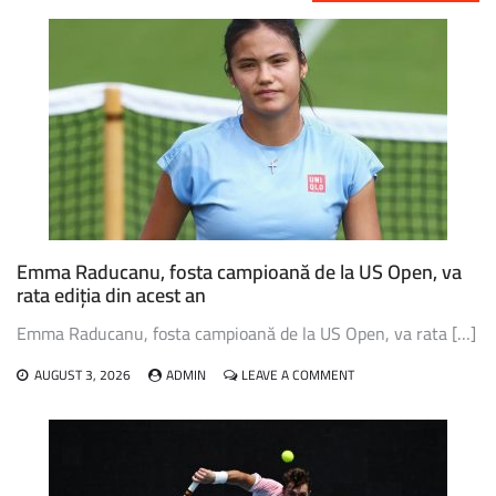
Emma Raducanu, fosta campioană de la US Open, va
rata ediția din acest an
Emma Raducanu, fosta campioană de la US Open, va rata […]
ON
AUGUST 3, 2026
ADMIN
LEAVE A COMMENT
EMMA
RADUCANU,
FOSTA
CAMPIOANĂ
DE
LA