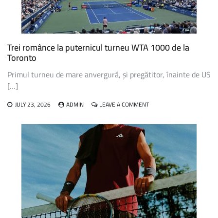
„VREAU
SĂ
JOC
ULTIMA
OARĂ
Trei românce la puternicul turneu WTA 1000 de la
LA
Toronto
FLUSHING
MEADOWS”
Primul turneu de mare anvergură, și pregătitor, înainte de US
[…]
ON
JULY 23, 2026
ADMIN
LEAVE A COMMENT
TREI
ROMÂNCE
LA
PUTERNICUL
TURNEU
WTA
1000
DE
LA
TORONTO