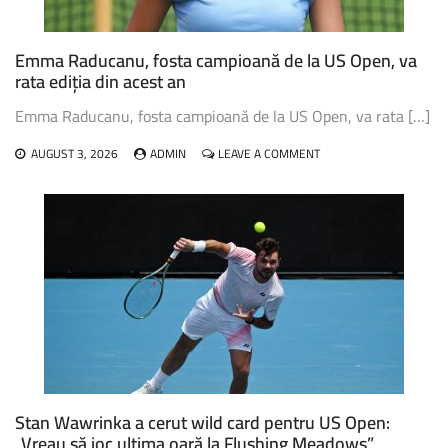
Emma Raducanu, fosta campioană de la US Open, va
rata ediția din acest an
Emma Raducanu, fosta campioană de la US Open, va rata […]
ON
AUGUST 3, 2026
ADMIN
LEAVE A COMMENT
EMMA
RADUCANU,
FOSTA
CAMPIOANĂ
DE
LA
US
OPEN,
VA
RATA
EDIȚIA
DIN
ACEST
AN
Stan Wawrinka a cerut wild card pentru US Open:
„Vreau să joc ultima oară la Flushing Meadows”