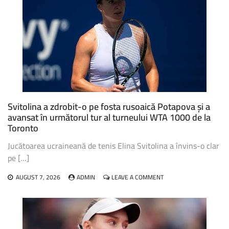
Svitolina a zdrobit-o pe fosta rusoaică Potapova și a
avansat în următorul tur al turneului WTA 1000 de la
Toronto
Jucătoarea ucraineană de tenis Elina Svitolina a învins-o clar
pe […]
ON
AUGUST 7, 2026
ADMIN
LEAVE A COMMENT
SVITOLINA
A
ZDROBIT-
O
PE