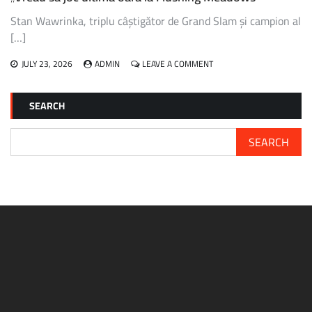
Stan Wawrinka, triplu câștigător de Grand Slam și campion al
[…]
ON
JULY 23, 2026
ADMIN
LEAVE A COMMENT
STAN
WAWRINKA
A
SEARCH
CERUT
WILD
CARD
SEARCH
PENTRU
US
OPEN:
„VREAU
SĂ
JOC
ULTIMA
OARĂ
LA
FLUSHING
MEADOWS”