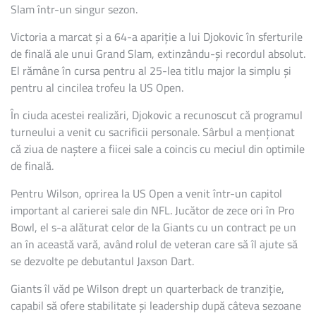
Slam într-un singur sezon.
Victoria a marcat și a 64-a apariție a lui Djokovic în sferturile
de finală ale unui Grand Slam, extinzându-și recordul absolut.
El rămâne în cursa pentru al 25-lea titlu major la simplu și
pentru al cincilea trofeu la US Open.
În ciuda acestei realizări, Djokovic a recunoscut că programul
turneului a venit cu sacrificii personale. Sârbul a menționat
că ziua de naștere a fiicei sale a coincis cu meciul din optimile
de finală.
Pentru Wilson, oprirea la US Open a venit într-un capitol
important al carierei sale din NFL. Jucător de zece ori în Pro
Bowl, el s-a alăturat celor de la Giants cu un contract pe un
an în această vară, având rolul de veteran care să îl ajute să
se dezvolte pe debutantul Jaxson Dart.
Giants îl văd pe Wilson drept un quarterback de tranziție,
capabil să ofere stabilitate și leadership după câteva sezoane