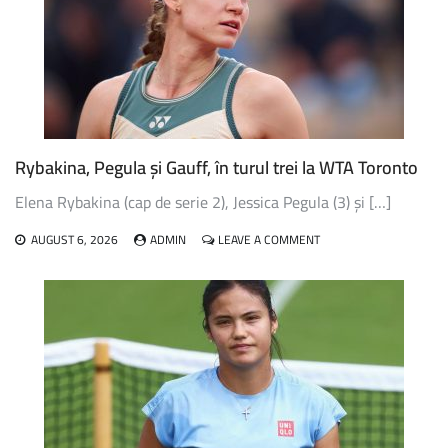
FOSTA
RUSOAICĂ
POTAPOVA
ȘI
A
AVANSAT
ÎN
URMĂTORUL
TUR
Rybakina, Pegula și Gauff, în turul trei la WTA Toronto
AL
TURNEULUI
Elena Rybakina (cap de serie 2), Jessica Pegula (3) și […]
WTA
1000
ON
AUGUST 6, 2026
ADMIN
LEAVE A COMMENT
DE
RYBAKINA,
LA
PEGULA
TORONTO
ȘI
GAUFF,
ÎN
TURUL
TREI
LA
WTA
TORONTO