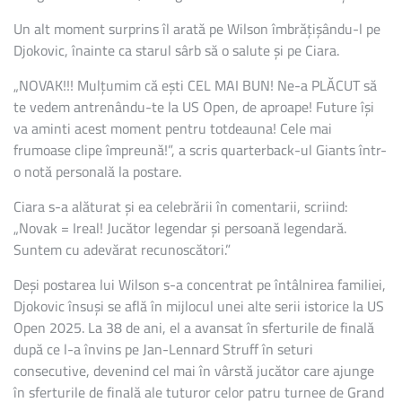
Un alt moment surprins îl arată pe Wilson îmbrățișându-l pe
Djokovic, înainte ca starul sârb să o salute și pe Ciara.
„NOVAK!!! Mulțumim că ești CEL MAI BUN! Ne-a PLĂCUT să
te vedem antrenându-te la US Open, de aproape! Future își
va aminti acest moment pentru totdeauna! Cele mai
frumoase clipe împreună!”, a scris quarterback-ul Giants într-
o notă personală la postare.
Ciara s-a alăturat și ea celebrării în comentarii, scriind:
„Novak = Ireal! Jucător legendar și persoană legendară.
Suntem cu adevărat recunoscători.”
Deși postarea lui Wilson s-a concentrat pe întâlnirea familiei,
Djokovic însuși se află în mijlocul unei alte serii istorice la US
Open 2025. La 38 de ani, el a avansat în sferturile de finală
după ce l-a învins pe Jan-Lennard Struff în seturi
consecutive, devenind cel mai în vârstă jucător care ajunge
în sferturile de finală ale tuturor celor patru turnee de Grand