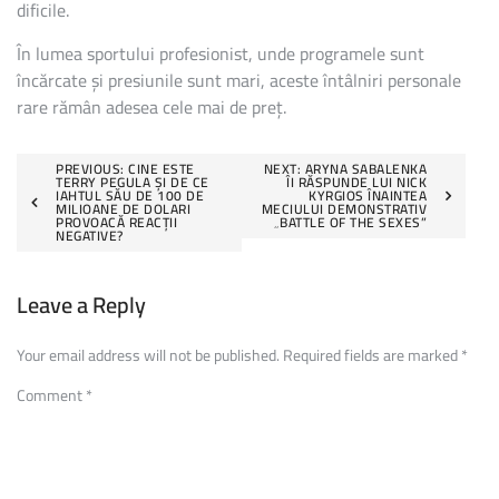
dificile.
În lumea sportului profesionist, unde programele sunt
încărcate și presiunile sunt mari, aceste întâlniri personale
rare rămân adesea cele mai de preț.
Post
PREVIOUS:
CINE ESTE
NEXT:
ARYNA SABALENKA
TERRY PEGULA ȘI DE CE
ÎI RĂSPUNDE LUI NICK
IAHTUL SĂU DE 100 DE
KYRGIOS ÎNAINTEA
navigation
MILIOANE DE DOLARI
MECIULUI DEMONSTRATIV
PROVOACĂ REACȚII
„BATTLE OF THE SEXES”
NEGATIVE?
Leave a Reply
Your email address will not be published.
Required fields are marked
*
Comment
*