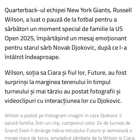
QUARTERBACK-
UL
Quarterback-ul echipei New York Giants, Russell
CELOR
Wilson, a luat o pauză de la fotbal pentru a
DE
LA
sărbători un moment special de familie la US
NEW
YORK
Open 2025, împărtășind un mesaj emoționant
GIANTS,
pentru starul sârb Novak Djokovic, după ce l-a
RUSSELL
WILSON,
întâlnit îndeaproape.
TRANSMITE
UN
MESAJ
Wilson, soția sa Ciara și fiul lor, Future, au fost
SPECIAL
surprinși la marginea terenului în timpul
DUPĂ
ÎNTÂLNIREA
turneului și mai târziu au postat fotografii și
FAMILIEI
SALE
videoclipuri cu interacțiunea lor cu Djokovic.
CU
NOVAK
DJOKOVIC
Wilson a postat pe Instagram imagini în care Djokovic îi
salută familia. Într-un clip, campionul celor 24 de turnee de
Grand Slam îi strânge mâna micuțului Future și semnează o
minge mare de tenis, smulgând zâmbete de la Wilson și Ciara.