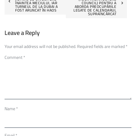
navigation
ÎNAINTEA MECIULUI, IAR
COUNCIL) PENTRU A
TURNEUL DE LA DUBAI A
ABORDA PREOCUPĂRILE
FOST ARUNCAT ÎN HAOS
LEGATE DE CALENDARUL
SUPRAÎNCĂRCAT
Leave a Reply
Your email address will not be published.
Required fields are marked
*
Comment
*
Name
*
Email
*