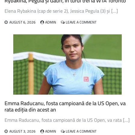
Rybakina, Pegula și Gauff, în turul trei la WTA Toronto
AL
TURNEULUI
Elena Rybakina (cap de serie 2), Jessica Pegula (3) și […]
WTA
1000
ON
AUGUST 6, 2026
ADMIN
LEAVE A COMMENT
DE
RYBAKINA,
LA
PEGULA
TORONTO
ȘI
GAUFF,
ÎN
TURUL
TREI
LA
WTA
TORONTO
Emma Raducanu, fosta campioană de la US Open, va
rata ediția din acest an
Emma Raducanu, fosta campioană de la US Open, va rata […]
ON
AUGUST 3, 2026
ADMIN
LEAVE A COMMENT