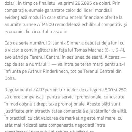
dolari, în timp ce finalistul va primi 285.095 de dolari. Prin
comparație, sumele garantate celor doi lideri mondiali
evidențiază modul în care stimulentele financiare oferite la
anumite turnee ATP 500 remodelează echilibrul competitiv și
economic din circuitul masculin.
Cap de serie numărul 2, Jannik Sinner a debutat deja luni cu
o victorie convingătoare în fața lui Tomas Machac (6-1, 6-4),
evoluând pe Terenul Central în sesiunea de seară. Alcaraz —
cap de serie numărul 1 — va intra pe teren marți pentru a-l
înfrunta pe Arthur Rinderknech, tot pe Terenul Central din
Doha.
Regulamentele ATP permit turneelor de categorie 500 și 250
să ofere compensații pentru servicii profesionale, cunoscute
în mod obișnuit drept taxe promoționale. Aceste plăți sunt
justificate prin atractivitatea comercială a jucătorilor de elită.
În practică, cu cât valoarea de marketing este mai mare, cu
atât mai ridicată este compensația negociată între