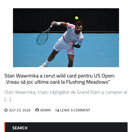
EMMA
RADUCANU,
FOSTA
CAMPIOANĂ
DE
LA
US
OPEN,
VA
RATA
EDIȚIA
DIN
ACEST
AN
Stan Wawrinka a cerut wild card pentru US Open:
„Vreau să joc ultima oară la Flushing Meadows”
Stan Wawrinka, triplu câștigător de Grand Slam și campion al
[…]
ON
JULY 23, 2026
ADMIN
LEAVE A COMMENT
STAN
WAWRINKA
A
SEARCH
CERUT