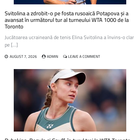
Svitolina a zdrobit-o pe fosta rusoaică Potapova și a
avansat în următorul tur al turneului WTA 1000 de la
Toronto
Jucătoarea ucraineană de tenis Elina Svitolina a învins-o clar
pe […]
ON
AUGUST 7, 2026
ADMIN
LEAVE A COMMENT
SVITOLINA
A
ZDROBIT-
O
PE
FOSTA
RUSOAICĂ
POTAPOVA
ȘI
A
AVANSAT
ÎN
URMĂTORUL
TUR