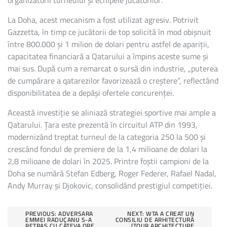
organizatorii turneului și echipele jucătorilor.
La Doha, acest mecanism a fost utilizat agresiv. Potrivit
Gazzetta, în timp ce jucătorii de top solicită în mod obișnuit
între 800.000 și 1 milion de dolari pentru astfel de apariții,
capacitatea financiară a Qatarului a împins aceste sume și
mai sus. După cum a remarcat o sursă din industrie, „puterea
de cumpărare a qatarezilor favorizează o creștere”, reflectând
disponibilitatea de a depăși ofertele concurenței.
Această investiție se aliniază strategiei sportive mai ample a
Qatarului. Țara este prezentă în circuitul ATP din 1993,
modernizând treptat turneul de la categoria 250 la 500 și
crescând fondul de premiere de la 1,4 milioane de dolari la
2,8 milioane de dolari în 2025. Printre foștii campioni de la
Doha se numără Stefan Edberg, Roger Federer, Rafael Nadal,
Andy Murray și Djokovic, consolidând prestigiul competiției.
Post
PREVIOUS:
ADVERSARA
NEXT:
WTA A CREAT UN
EMMEI RADUCANU S-A
CONSILIU DE ARHITECTURĂ
RETRAS CU CÂTEVA ORE
(TOUR ARCHITECTURE