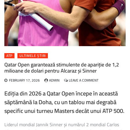
ATP
ULTIMELE ȘTIRI
Qatar Open garantează stimulente de apariție de 1,2
milioane de dolari pentru Alcaraz și Sinner
ON
FEBRUARY 17, 2026
ADMIN
LEAVE A COMMENT
QATAR
OPEN
Ediția din 2026 a Qatar Open începe în această
GARANTEAZĂ
săptămână la Doha, cu un tablou mai degrabă
STIMULENTE
DE
specific unui turneu Masters decât unui ATP 500.
APARIȚIE
DE
1,2
Liderul mondial Jannik Sinner și numărul 2 mondial Carlos
MILIOANE