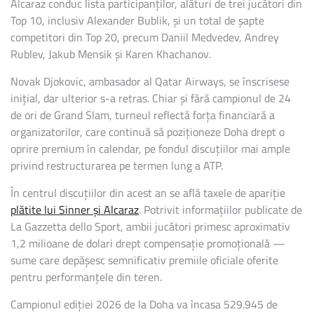
Alcaraz conduc lista participanților, alături de trei jucători din
DE
Top 10, inclusiv Alexander Bublik, și un total de șapte
DOLARI
PENTRU
competitori din Top 20, precum Daniil Medvedev, Andrey
ALCARAZ
Rublev, Jakub Mensik și Karen Khachanov.
ȘI
SINNER
Novak Djokovic, ambasador al Qatar Airways, se înscrisese
inițial, dar ulterior s-a retras. Chiar și fără campionul de 24
de ori de Grand Slam, turneul reflectă forța financiară a
organizatorilor, care continuă să poziționeze Doha drept o
oprire premium în calendar, pe fondul discuțiilor mai ample
privind restructurarea pe termen lung a ATP.
În centrul discuțiilor din acest an se află taxele de apariție
plătite lui Sinner și Alcaraz
. Potrivit informațiilor publicate de
La Gazzetta dello Sport, ambii jucători primesc aproximativ
1,2 milioane de dolari drept compensație promoțională —
sume care depășesc semnificativ premiile oficiale oferite
pentru performanțele din teren.
Campionul ediției 2026 de la Doha va încasa 529.945 de