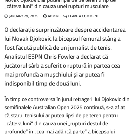
„câteva luni” din cauza unei rupturi musculare
ON
JANUARY 29, 2025
ADMIN
LEAVE A COMMENT
NOVAK
DJOKOVIC
O declarație surprinzătoare despre accidentarea
AR
lui Novak Djokovic la bicepsul femural stâng a
PUTEA
LIPSI
fost făcută publică de un jurnalist de tenis.
DE
PE
Analistul ESPN Chris Fowler a declarat că
TEREN
jucătorul sârb a suferit o ruptură în partea cea
TIMP
DE
mai profundă a mușchiului și ar putea fi
„CÂTEVA
LUNI”
indisponibil timp de două luni.
DIN
CAUZA
UNEI
În timp ce controversa în jurul retragerii lui Djokovic din
RUPTURI
semifinalele Australian Open 2025 continuă, s-a aflat
MUSCULARE
că starul tenisului ar putea lipsi de pe teren pentru
„câteva luni” din cauza unei „rupturi destul de
profunde” în „cea mai adâncă parte” a bicepsului