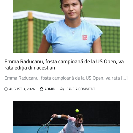
GAUFF,
ÎN
TURUL
TREI
LA
WTA
TORONTO
Emma Raducanu, fosta campioană de la US Open, va
rata ediția din acest an
Emma Raducanu, fosta campioană de la US Open, va rata […]
ON
AUGUST 3, 2026
ADMIN
LEAVE A COMMENT
EMMA
RADUCANU,
FOSTA
CAMPIOANĂ
DE
LA
US
OPEN,