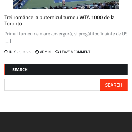
JOC
ULTIMA
OARĂ
Trei românce la puternicul turneu WTA 1000 de la
LA
Toronto
FLUSHING
MEADOWS”
Primul turneu de mare anvergură, și pregătitor, înainte de US
[…]
ON
JULY 23, 2026
ADMIN
LEAVE A COMMENT
TREI
ROMÂNCE
LA
SEARCH
PUTERNICUL
TURNEU
WTA
SEARCH
1000
DE
LA
TORONTO