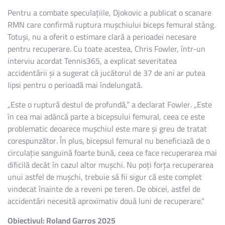
Pentru a combate speculațiile, Djokovic a publicat o scanare
RMN care confirmă ruptura mușchiului biceps femural stâng.
Totuși, nu a oferit o estimare clară a perioadei necesare
pentru recuperare. Cu toate acestea, Chris Fowler, într-un
interviu acordat Tennis365, a explicat severitatea
accidentării și a sugerat că jucătorul de 37 de ani ar putea
lipsi pentru o perioadă mai îndelungată.
„Este o ruptură destul de profundă,” a declarat Fowler. „Este
în cea mai adâncă parte a bicepsului femural, ceea ce este
problematic deoarece mușchiul este mare și greu de tratat
corespunzător. În plus, bicepsul femural nu beneficiază de o
circulație sanguină foarte bună, ceea ce face recuperarea mai
dificilă decât în cazul altor mușchi. Nu poți forța recuperarea
unui astfel de mușchi, trebuie să fii sigur că este complet
vindecat înainte de a reveni pe teren. De obicei, astfel de
accidentări necesită aproximativ două luni de recuperare.”
Obiectivul: Roland Garros 2025