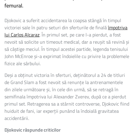
femural.
Djokovic a suferit accidentarea la coapsa stângă în timpul
victoriei sale în patru seturi din sferturile de finală
împotriva
lui Carlos Alcaraz
. În primul set, pe care l-a pierdut, a fost
nevoit să solicite un timeout medical, dar a reușit să revină și
să câștige meciul. În timpul acestei partide, legenda tenisului
John McEnroe și-a exprimat îndoielile cu privire la problemele
fizice ale sârbului.
Deși a obținut victoria în sferturi, deținătorul a 24 de titluri
de Grand Slam a fost nevoit să renunțe la antrenamentele
din zilele următoare și, în cele din urmă, să se retragă în
semifinala împotriva lui Alexander Zverev, după ce a pierdut
primul set. Retragerea sa a stârnit controverse, Djokovic fiind
huiduit de fani, iar experții punând la îndoială gravitatea
accidentării.
Djokovic răspunde criticilor