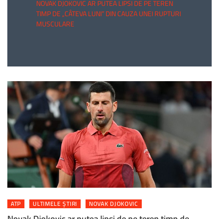
NOVAK DJOKOVIC AR PUTEA LIPSI DE PE TEREN
TIMP DE „CÂTEVA LUNI” DIN CAUZA UNEI RUPTURI
MUSCULARE
ATP
ULTIMELE ȘTIRI
NOVAK DJOKOVIC
Novak Djokovic ar putea lipsi de pe teren timp de