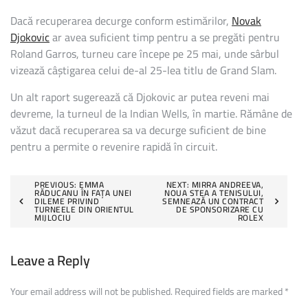
Dacă recuperarea decurge conform estimărilor,
Novak
Djokovic
ar avea suficient timp pentru a se pregăti pentru
Roland Garros, turneu care începe pe 25 mai, unde sârbul
vizează câștigarea celui de-al 25-lea titlu de Grand Slam.
Un alt raport sugerează că Djokovic ar putea reveni mai
devreme, la turneul de la Indian Wells, în martie. Rămâne de
văzut dacă recuperarea sa va decurge suficient de bine
pentru a permite o revenire rapidă în circuit.
Post
PREVIOUS:
EMMA
NEXT:
MIRRA ANDREEVA,
RĂDUCANU ÎN FAȚA UNEI
NOUA STEA A TENISULUI,
DILEME PRIVIND
SEMNEAZĂ UN CONTRACT
navigation
TURNEELE DIN ORIENTUL
DE SPONSORIZARE CU
MIJLOCIU
ROLEX
Leave a Reply
Your email address will not be published.
Required fields are marked
*