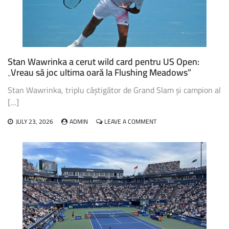
VA
RATA
EDIȚIA
DIN
ACEST
AN
Stan Wawrinka a cerut wild card pentru US Open:
„Vreau să joc ultima oară la Flushing Meadows”
Stan Wawrinka, triplu câștigător de Grand Slam și campion al
[…]
ON
JULY 23, 2026
ADMIN
LEAVE A COMMENT
STAN
WAWRINKA
A
CERUT
WILD
CARD
PENTRU
US
OPEN:
„VREAU
SĂ