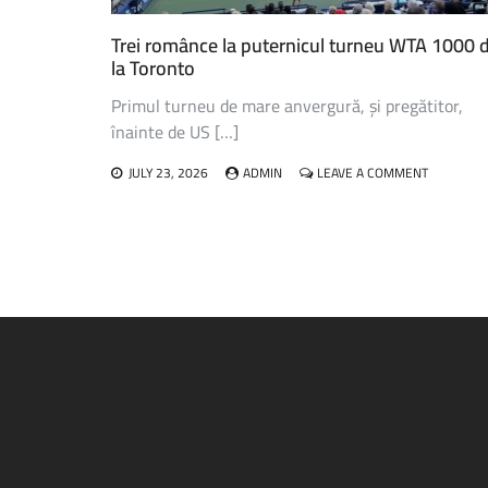
AN
Trei românce la puternicul turneu WTA 1000 
la Toronto
Primul turneu de mare anvergură, și pregătitor,
înainte de US […]
ON
JULY 23, 2026
ADMIN
LEAVE A COMMENT
TREI
ROMÂNCE
LA
PUTERNIC
TURNEU
WTA
1000
DE
LA
TORONTO