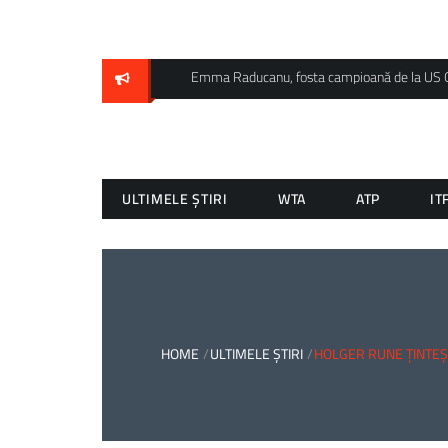
Skip
to
content
Emma Raducanu, fosta campioană de la US Ope
ULTIMELE ȘTIRI
WTA
ATP
IT
HOME
ULTIMELE ȘTIRI
HOLGER RUNE ȚINTEȘ