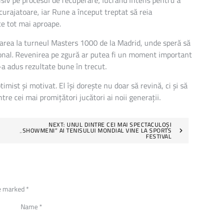
usiv pe procesul de recuperare, lucrând intens pentru a
curajatoare, iar Rune a început treptat să reia
e tot mai aproape.
parea la turneul Masters 1000 de la Madrid, unde speră să
ițional. Revenirea pe zgură ar putea fi un moment important
a adus rezultate bune în trecut.
mist și motivat. El își dorește nu doar să revină, ci și să
tre cei mai promițători jucători ai noii generații.
NEXT:
UNUL DINTRE CEI MAI SPECTACULOȘI
„SHOWMENI” AI TENISULUI MONDIAL VINE LA SPORTS
FESTIVAL
re marked
*
Name
*