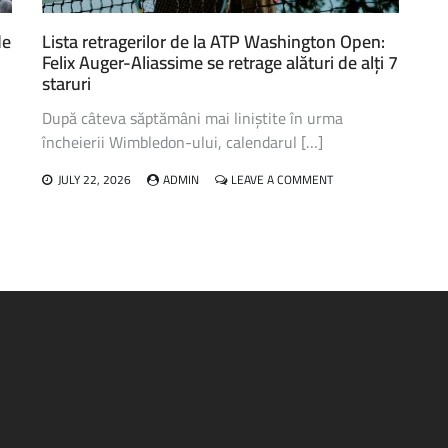
ULTIMA
OARĂ
de
Lista retragerilor de la ATP Washington Open:
LA
Felix Auger-Aliassime se retrage alături de alți 7
FLUSHING
staruri
MEADOWS”
După câteva săptămâni mai liniștite în urma
încheierii Wimbledon-ului, calendarul […]
ON
JULY 22, 2026
ADMIN
LEAVE A COMMENT
LISTA
RETRAGERILOR
UL
DE
LA
ATP
WASHINGTON
OPEN:
FELIX
AUGER-
ALIASSIME
SE
RETRAGE
ALĂTURI
DE