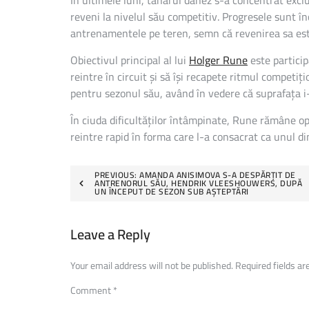
În ultimele luni, tânărul danez s-a concentrat excl
reveni la nivelul său competitiv. Progresele sunt în
antrenamentele pe teren, semn că revenirea sa est
Obiectivul principal al lui
Holger Rune
este partici
reintre în circuit și să își recapete ritmul compet
pentru sezonul său, având în vedere că suprafața i-
În ciuda dificultăților întâmpinate, Rune rămâne opti
reintre rapid în forma care l-a consacrat ca unul din
Post
PREVIOUS:
AMANDA ANISIMOVA S-A DESPĂRȚIT DE
ANTRENORUL SĂU, HENDRIK VLEESHOUWERS, DUPĂ
UN ÎNCEPUT DE SEZON SUB AȘTEPTĂRI
navigation
Leave a Reply
Your email address will not be published.
Required fields a
Comment
*