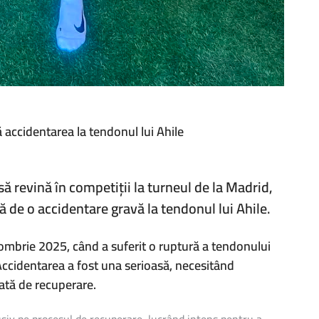
 accidentarea la tendonul lui Ahile
R
ă revină în competiții la turneul de la Madrid,
TE
 de o accidentare gravă la tendonul lui Ahile.
IREA
D
tombrie 2025, când a suferit o ruptură a tendonului
ENTAREA
 Accidentarea a fost una serioasă, necesitând
gată de recuperare.
NUL