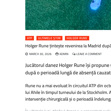
ATP
ULTIMELE ȘTIRI
HOLGER RUNE
Holger Rune țintește revenirea la Madrid după
ON
MARCH 30, 2026
ADMIN
LEAVE A COMMENT
HOLGE
RUNE
Jucătorul danez Holger Rune își propune s
ȚINTEȘ
după o perioadă lungă de absență cauzată
REVEN
LA
MADRI
Rune nu a mai evoluat în circuitul ATP din oc
DUPĂ
ACCID
lui Ahile în timpul turneului de la Stockholm.
LA
intervenție chirurgicală și o perioadă îndelun
TENDO
LUI
AHILE