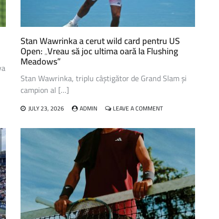
Stan Wawrinka a cerut wild card pentru US
Open: „Vreau să joc ultima oară la Flushing
Meadows”
va
Stan Wawrinka, triplu câștigător de Grand Slam și
campion al […]
ON
JULY 23, 2026
ADMIN
LEAVE A COMMENT
NU,
STAN
WAWRINKA
OANĂ
A
CERUT
WILD
CARD
PENTRU
US
OPEN:
„VREAU
SĂ
JOC