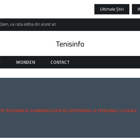
Ultimele Știri
n, va rata ediția din acest an
Tenisinfo
F
MONDEN
CONTACT
TE REVENIREA LA MADRID DUPĂ ACCIDENTAREA LA TENDONUL LUI AHILE