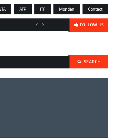
WTA
ATP
ITF
Monden
Contact
Stan Wawrinka a cerut wild card pentru US Open: „Vreau să joc ultim
FOLLOW US
SEARCH
Search
for: