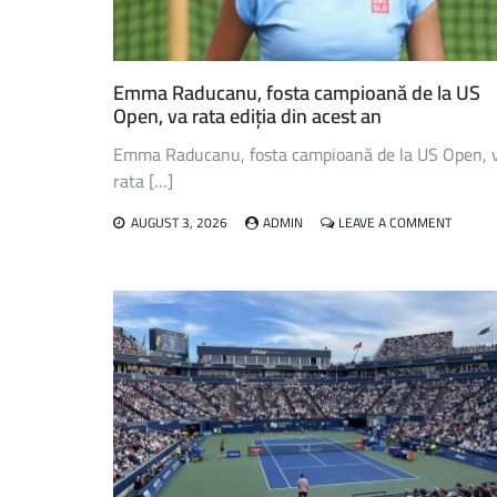
Emma Raducanu, fosta campioană de la US
Open, va rata ediția din acest an
Emma Raducanu, fosta campioană de la US Open, 
rata […]
ON
AUGUST 3, 2026
ADMIN
LEAVE A COMMENT
EMMA
RADUCA
FOSTA
CAMPI
DE
LA
US
OPEN,
VA
RATA
EDIȚIA
DIN
ACEST