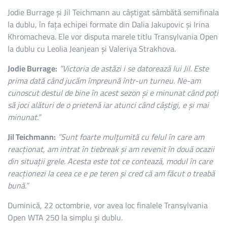
Jodie Burrage și Jil Teichmann au câștigat sâmbătă semifinala
la dublu, în fața echipei formate din Dalia Jakupovic și Irina
Khromacheva. Ele vor disputa marele titlu Transylvania Open
la dublu cu Leolia Jeanjean și Valeriya Strakhova.
Jodie Burrage:
”Victoria de astăzi i se datorează lui Jil. Este
prima dată când jucăm împreună într-un turneu. Ne-am
cunoscut destul de bine în acest sezon și e minunat când poți
să joci alături de o prietenă iar atunci când câștigi, e și mai
minunat.”
Jil Teichmann:
”Sunt foarte mulțumită cu felul în care am
reacționat, am intrat în tiebreak și am revenit în două ocazii
din situații grele. Acesta este tot ce contează, modul în care
reacționezi la ceea ce e pe teren și cred că am făcut o treabă
bună.”
Duminică, 22 octombrie, vor avea loc finalele Transylvania
Open WTA 250 la simplu și dublu.