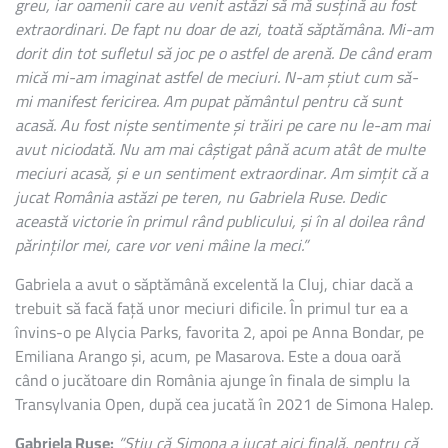
greu, iar oamenii care au venit astăzi să mă susțină au fost
extraordinari. De fapt nu doar de azi, toată săptămâna. Mi-am
dorit din tot sufletul să joc pe o astfel de arenă. De când eram
mică mi-am imaginat astfel de meciuri. N-am știut cum să-
mi manifest fericirea. Am pupat pământul pentru că sunt
acasă. Au fost niște sentimente și trăiri pe care nu le-am mai
avut niciodată. Nu am mai câștigat până acum atât de multe
meciuri acasă, și e un sentiment extraordinar. Am simțit că a
jucat România astăzi pe teren, nu Gabriela Ruse. Dedic
această victorie în primul rând publicului, și în al doilea rând
părinților mei, care vor veni mâine la meci.”
Gabriela a avut o săptămână excelentă la Cluj, chiar dacă a
trebuit să facă față unor meciuri dificile. În primul tur ea a
învins-o pe Alycia Parks, favorita 2, apoi pe Anna Bondar, pe
Emiliana Arango și, acum, pe Masarova. Este a doua oară
când o jucătoare din România ajunge în finala de simplu la
Transylvania Open, după cea jucată în 2021 de Simona Halep.
Gabriela Ruse:
”
Știu că Simona a jucat aici finală, pentru că