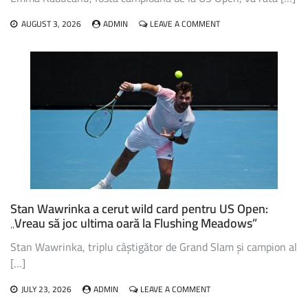
ON
AUGUST 3, 2026
ADMIN
LEAVE A COMMENT
EMMA
RADUCANU,
FOSTA
CAMPIOANĂ
DE
LA
US
OPEN,
VA
RATA
EDIȚIA
DIN
ACEST
AN
Stan Wawrinka a cerut wild card pentru US Open:
„Vreau să joc ultima oară la Flushing Meadows”
Stan Wawrinka, triplu câștigător de Grand Slam și campion al
[…]
ON
JULY 23, 2026
ADMIN
LEAVE A COMMENT
STAN