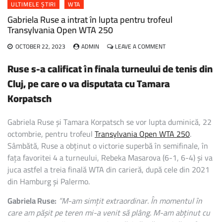
ULTIMELE ȘTIRI
WTA
Gabriela Ruse a intrat în lupta pentru trofeul
Transylvania Open WTA 250
ON
OCTOBER 22, 2023
ADMIN
LEAVE A COMMENT
GABRIELA
RUSE
Ruse s-a calificat în finala turneului de tenis din
A
Cluj, pe care o va disputata cu Tamara
INTRAT
ÎN
Korpatsch
LUPTA
PENTRU
TROFEUL
Gabriela Ruse și Tamara Korpatsch se vor lupta duminică, 22
TRANSYLVANIA
octombrie, pentru trofeul
Transylvania Open WTA 250
.
OPEN
Sâmbătă, Ruse a obținut o victorie superbă în semifinale, în
WTA
250
fața favoritei 4 a turneului, Rebeka Masarova (6-1, 6-4) și va
juca astfel a treia finală WTA din carieră, după cele din 2021
din Hamburg și Palermo.
Gabriela Ruse:
”M-am simțit extraordinar. În momentul în
care am pășit pe teren mi-a venit să plâng. M-am abținut cu