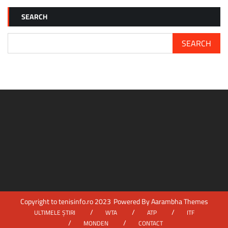
WAWRINKA
A
SEARCH
CERUT
WILD
CARD
SEARCH
PENTRU
US
OPEN:
„VREAU
SĂ
JOC
ULTIMA
OARĂ
LA
FLUSHING
MEADOWS”
Copyright to tenisinfo.ro 2023
Powered By
Aarambha Themes
ULTIMELE ȘTIRI
WTA
ATP
ITF
MONDEN
CONTACT