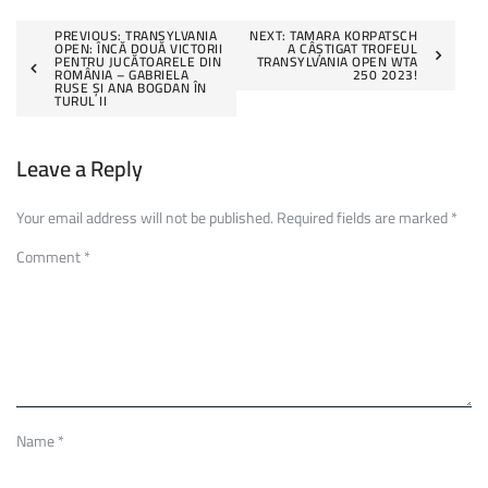
Post
PREVIOUS:
TRANSYLVANIA
NEXT:
TAMARA KORPATSCH
OPEN: ÎNCĂ DOUĂ VICTORII
A CÂȘTIGAT TROFEUL
PENTRU JUCĂTOARELE DIN
TRANSYLVANIA OPEN WTA
navigation
ROMÂNIA – GABRIELA
250 2023!
RUSE ȘI ANA BOGDAN ÎN
TURUL II
Leave a Reply
Your email address will not be published.
Required fields are marked
*
Comment
*
Name
*