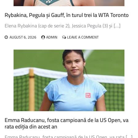
URMĂTORUL
TUR
Rybakina, Pegula și Gauff, în turul trei la WTA Toronto
AL
TURNEULUI
Elena Rybakina (cap de serie 2), Jessica Pegula (3) și […]
WTA
1000
ON
AUGUST 6, 2026
ADMIN
LEAVE A COMMENT
DE
RYBAKINA,
LA
PEGULA
TORONTO
ȘI
GAUFF,
ÎN
TURUL
TREI
LA
WTA
TORONTO
Emma Raducanu, fosta campioană de la US Open, va
rata ediția din acest an
Emma Raducanu, fosta campioană de la US Open, va rata […]