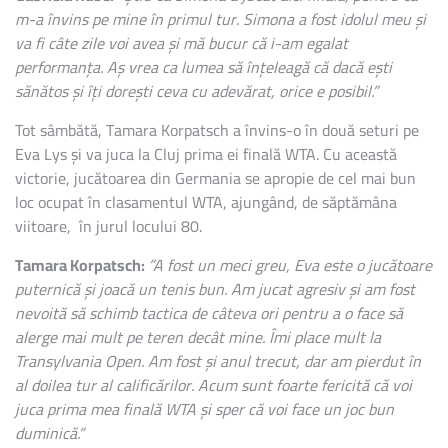
m-a învins pe mine în primul tur. Simona a fost idolul meu și
va fi câte zile voi avea și mă bucur că i-am egalat
performanța. Aș vrea ca lumea să înțeleagă că dacă ești
sănătos și îți dorești ceva cu adevărat, orice e posibil.”
Tot sâmbătă, Tamara Korpatsch a învins-o în două seturi pe
Eva Lys și va juca la Cluj prima ei finală WTA. Cu această
victorie, jucătoarea din Germania se apropie de cel mai bun
loc ocupat în clasamentul WTA, ajungând, de săptămâna
viitoare, în jurul locului 80.
Tamara Korpatsch:
”A fost un meci greu, Eva este o jucătoare
puternică și joacă un tenis bun. Am jucat agresiv și am fost
nevoită să schimb tactica de câteva ori pentru a o face să
alerge mai mult pe teren decât mine. Îmi place mult la
Transylvania Open. Am fost și anul trecut, dar am pierdut în
al doilea tur al calificărilor. Acum sunt foarte fericită că voi
juca prima mea finală WTA și sper că voi face un joc bun
duminică.”