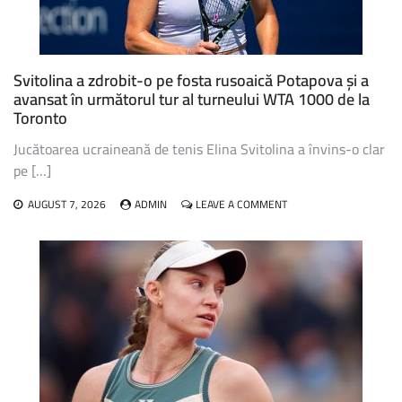
Svitolina a zdrobit-o pe fosta rusoaică Potapova și a
avansat în următorul tur al turneului WTA 1000 de la
Toronto
Jucătoarea ucraineană de tenis Elina Svitolina a învins-o clar
pe […]
ON
AUGUST 7, 2026
ADMIN
LEAVE A COMMENT
SVITOLINA
A
ZDROBIT-
O
PE
FOSTA
RUSOAICĂ
POTAPOVA
ȘI
A
AVANSAT
ÎN