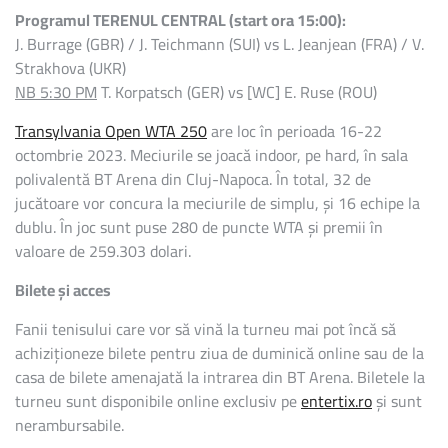
Programul TERENUL CENTRAL (start ora 15:00)
:
J. Burrage (GBR) / J. Teichmann (SUI) vs L. Jeanjean (FRA) / V.
Strakhova (UKR)
NB 5:30 PM
T. Korpatsch (GER) vs [WC] E. Ruse (ROU)
Transylvania Open WTA 250
are loc în perioada 16-22
octombrie 2023. Meciurile se joacă indoor, pe hard, în sala
polivalentă BT Arena din Cluj-Napoca. În total, 32 de
jucătoare vor concura la meciurile de simplu, și 16 echipe la
dublu. În joc sunt puse 280 de puncte WTA și premii în
valoare de 259.303 dolari.
Bilete și acces
Fanii tenisului care vor să vină la turneu mai pot încă să
achiziționeze bilete pentru ziua de duminică online sau de la
casa de bilete amenajată la intrarea din BT Arena. Biletele la
turneu sunt disponibile online exclusiv pe
entertix.ro
și sunt
nerambursabile.