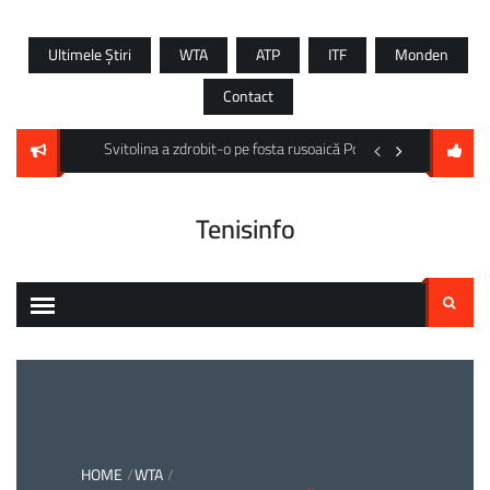
Skip
to
Ultimele Știri
WTA
ATP
ITF
Monden
content
Contact
în sferturi la UniCredit Iași Open, după o revenire spectaculoasă
Svitolina a zdrobit-o pe fosta rusoaică Potapova și a avansat 
Rybakina, Pegula și Ga
Tenisinfo
Search
for:
HOME
WTA