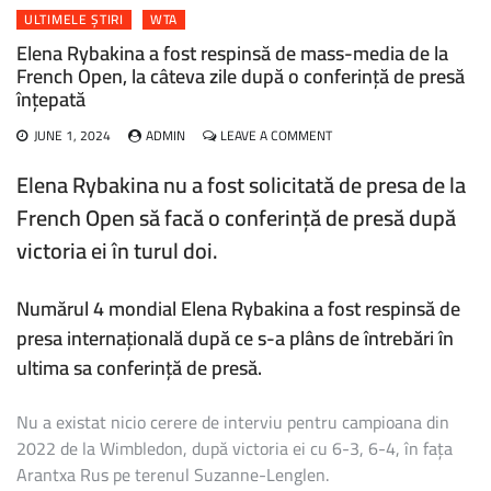
ULTIMELE ȘTIRI
WTA
Elena Rybakina a fost respinsă de mass-media de la
French Open, la câteva zile după o conferință de presă
înțepată
ON
JUNE 1, 2024
ADMIN
LEAVE A COMMENT
ELENA
RYBAKINA
Elena Rybakina nu a fost solicitată de presa de la
A
French Open să facă o conferință de presă după
FOST
RESPINSĂ
victoria ei în turul doi.
DE
MASS-
MEDIA
Numărul 4 mondial Elena Rybakina a fost respinsă de
DE
LA
presa internațională după ce s-a plâns de întrebări în
FRENCH
ultima sa conferință de presă.
OPEN,
LA
CÂTEVA
Nu a existat nicio cerere de interviu pentru campioana din
ZILE
2022 de la Wimbledon, după victoria ei cu 6-3, 6-4, în fața
DUPĂ
O
Arantxa Rus pe terenul Suzanne-Lenglen.
CONFERINȚĂ