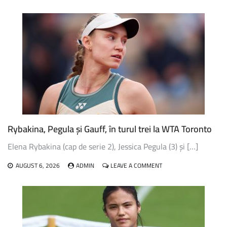
SVITOLINA
A
ZDROBIT-
O
PE
FOSTA
RUSOAICĂ
POTAPOVA
ȘI
A
AVANSAT
ÎN
URMĂTORUL
TUR
Rybakina, Pegula și Gauff, în turul trei la WTA Toronto
AL
TURNEULUI
Elena Rybakina (cap de serie 2), Jessica Pegula (3) și […]
WTA
1000
ON
AUGUST 6, 2026
ADMIN
LEAVE A COMMENT
DE
RYBAKINA,
LA
PEGULA
TORONTO
ȘI
GAUFF,
ÎN
TURUL