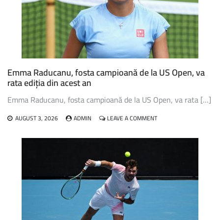
TREI
LA
WTA
TORONTO
Emma Raducanu, fosta campioană de la US Open, va
rata ediția din acest an
Emma Raducanu, fosta campioană de la US Open, va rata […]
ON
AUGUST 3, 2026
ADMIN
LEAVE A COMMENT
EMMA
RADUCANU,
FOSTA
CAMPIOANĂ
DE
LA
US
OPEN,
VA
RATA
EDIȚIA