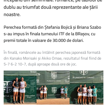
DE
dublu au triumfat două reprezentante ale țării
LA
ITF
noastre.
35K
BRAȘOV
Perechea formată din Ștefania Bojică și Briana Szabo
s-au impus în finala turneului ITF de la BRașov, cu
premii totale în valoare de 30.000 de dolari.
În finală, româncele au întâlnit perechea japoneză formată
din Kanako Morisaki și Akiko Omae, rezultatul final fiind de
5-7 6-2 10-7, după aproape două ore de joc.