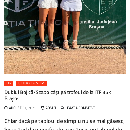
ITF
ULTIMELE ȘTIRI
Dublul Bojică/Szabo câștigă trofeul de la ITF 35k
Brașov
ON
AUGUST 31, 2025
ADMIN
LEAVE A COMMENT
DUBLUL
BOJICĂ/SZABO
Chiar dacă pe tabloul de simplu nu se mai găsesc,
CÂȘTIGĂ
începând din semifinale. românce, pe tabloul de
TROFEUL