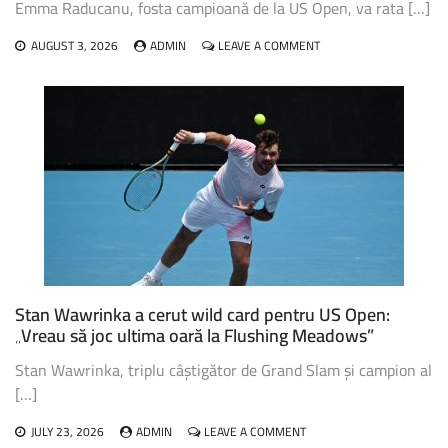
Emma Raducanu, fosta campioană de la US Open, va rata […]
ON
AUGUST 3, 2026
ADMIN
LEAVE A COMMENT
EMMA
RADUCANU,
FOSTA
CAMPIOANĂ
DE
LA
US
OPEN,
VA
RATA
EDIȚIA
DIN
ACEST
AN
Stan Wawrinka a cerut wild card pentru US Open:
„Vreau să joc ultima oară la Flushing Meadows”
Stan Wawrinka, triplu câștigător de Grand Slam și campion al
[…]
ON
JULY 23, 2026
ADMIN
LEAVE A COMMENT