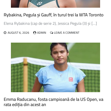
ÎN
URMĂTORUL
TUR
Rybakina, Pegula și Gauff, în turul trei la WTA Toronto
AL
TURNEULUI
Elena Rybakina (cap de serie 2), Jessica Pegula (3) și […]
WTA
1000
ON
AUGUST 6, 2026
ADMIN
LEAVE A COMMENT
DE
RYBAKINA,
LA
PEGULA
TORONTO
ȘI
GAUFF,
ÎN
TURUL
TREI
LA
WTA
TORONTO
Emma Raducanu, fosta campioană de la US Open, va
rata ediția din acest an