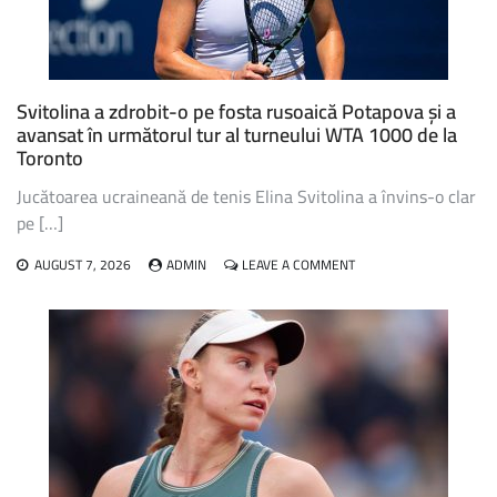
Svitolina a zdrobit-o pe fosta rusoaică Potapova și a
avansat în următorul tur al turneului WTA 1000 de la
Toronto
Jucătoarea ucraineană de tenis Elina Svitolina a învins-o clar
pe […]
ON
AUGUST 7, 2026
ADMIN
LEAVE A COMMENT
SVITOLINA
A
ZDROBIT-
O
PE
FOSTA
RUSOAICĂ
POTAPOVA
ȘI
A
AVANSAT