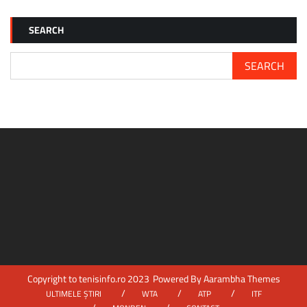
STAN
WAWRINKA
A
SEARCH
CERUT
WILD
CARD
SEARCH
PENTRU
US
OPEN:
„VREAU
SĂ
JOC
ULTIMA
OARĂ
LA
FLUSHING
MEADOWS”
Copyright to tenisinfo.ro 2023
Powered By
Aarambha Themes
ULTIMELE ȘTIRI
WTA
ATP
ITF