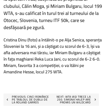
BULGARU
clubului,
Călin Moga
, și Miriam Bulgaru, locul 199
AJUNG
ÎN
WTA, s-au calificat în turul trei al turneului de la
OPTIMILE
Otocec, Slovenia, turneu ITF 50k, care se
DE
LA
desfășoară pe zgură.
ITF
50K
OTOCEC
Cristina Dinu (foto) a întâlnit-o pe Alja Senica, speranța
Sloveniei la 16 ani, și a câștigat cu scorul de 6-3, își va
afla adversara mai târziu, iar Miriam Bulgaru a câștigat
în fața maghiarei Reka Luca Jani, cu scorul de 6-2 6-0.
Miriam, favorita 3 a competiției, o va îtâlni pe
Amandine Hesse, locul 275 WTA.
Post
PREVIOUS:
CINCI ROMÂNCE
NEXT:
WTA IAȘI TRECE LA
PE TABLOUL DE DUBLU DE
250. SIMONA HALEP ARE
LA ROLAND GARROS
PROMIS UN WILDCARD
navigation