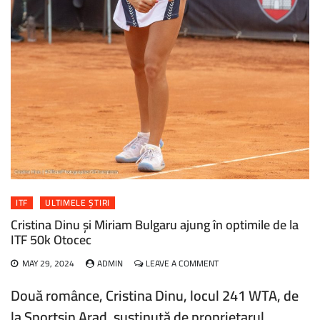
ITF
ULTIMELE ȘTIRI
Cristina Dinu și Miriam Bulgaru ajung în optimile de la
ITF 50k Otocec
ON
MAY 29, 2024
ADMIN
LEAVE A COMMENT
CRISTINA
DINU
Două românce, Cristina Dinu, locul 241 WTA, de
ȘI
la Sportsin Arad, susținută de proprietarul
MIRIAM