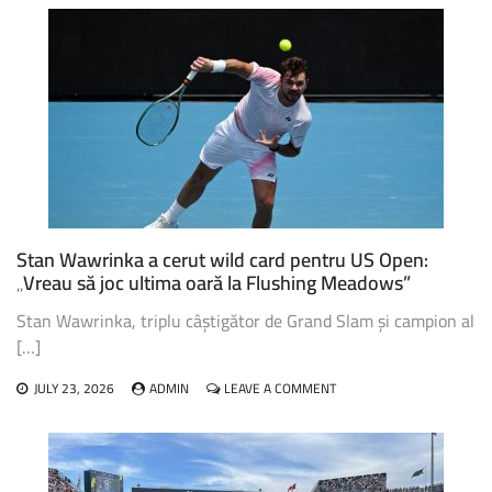
RADUCANU,
FOSTA
CAMPIOANĂ
DE
LA
US
OPEN,
VA
RATA
EDIȚIA
DIN
ACEST
AN
Stan Wawrinka a cerut wild card pentru US Open:
„Vreau să joc ultima oară la Flushing Meadows”
Stan Wawrinka, triplu câștigător de Grand Slam și campion al
[…]
ON
JULY 23, 2026
ADMIN
LEAVE A COMMENT
STAN
WAWRINKA
A
CERUT
WILD