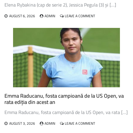
Elena Rybakina (cap de serie 2), Jessica Pegula (3) și […]
ON
AUGUST 6, 2026
ADMIN
LEAVE A COMMENT
RYBAKINA,
PEGULA
ȘI
GAUFF,
ÎN
TURUL
TREI
LA
WTA
TORONTO
Emma Raducanu, fosta campioană de la US Open, va
rata ediția din acest an
Emma Raducanu, fosta campioană de la US Open, va rata […]
ON
AUGUST 3, 2026
ADMIN
LEAVE A COMMENT
EMMA