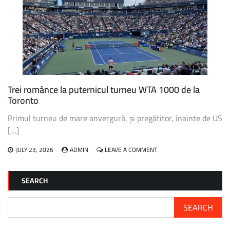
CARD
PENTRU
US
OPEN:
„VREAU
SĂ
JOC
ULTIMA
OARĂ
Trei românce la puternicul turneu WTA 1000 de la
LA
Toronto
FLUSHING
MEADOWS”
Primul turneu de mare anvergură, și pregătitor, înainte de US
[…]
ON
JULY 23, 2026
ADMIN
LEAVE A COMMENT
TREI
ROMÂNCE
LA
SEARCH
PUTERNICUL
TURNEU
WTA
SEARCH
1000
DE