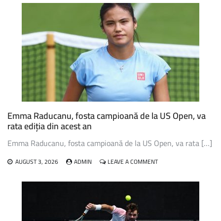
PEGULA
ȘI
GAUFF,
ÎN
TURUL
TREI
LA
WTA
TORONTO
Emma Raducanu, fosta campioană de la US Open, va
rata ediția din acest an
Emma Raducanu, fosta campioană de la US Open, va rata […]
ON
AUGUST 3, 2026
ADMIN
LEAVE A COMMENT
EMMA
RADUCANU,
FOSTA
CAMPIOANĂ
DE
LA