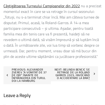
Câștigătoarea Turneului Campioanelor din 2022
nu a precizat
momentul exact în care se va retrage în cursul sezonului:
„Totuși, nu s-a terminat chiar încă. Mai am câteva turnee de
disputat. Primul, acasă, la Roland-Garros. A 14-a mea
participare consecutivă – și ultima. Așadar, pentru toată
familia mea din tenis care va fi prezentă, haideți să ne
revedem o ultimă dată, să visăm împreună și să luptăm încă
o dată. În următoarele zile, voi lua timp să vorbesc despre ce
urmează. Dar, pentru moment, vreau doar să mă bucur din
plin de aceste ultime săptămâni ca jucătoare profesionistă.”
Post
PREVIOUS:
ALEXANDER
NEXT:
BELINDA BENCIC SE
ZVEREV “A VOMITAT DE 37
RETRAGE DE LA ROLAND
DE ORI” ÎNAINTE DE
GARROS 2025, INVOCÂND
navigation
ÎNFRÂNGEREA DIN TURUL
O ACCIDENTARE LA BRAȚ
DOI LA HAMBURG
Leave a Reply