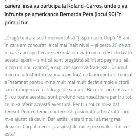
cariera, însă va participa la Roland-Garros, unde o va
înfrunta pe americanca Bernarda Pera (locul 90) în
primul tur.
„Dragă tenis, a sosit momentul să îți spun adio. După 15 ani
în care am concurat la cel mai înalt nivel – și peste 25 de ani
în care aproape fiecare secundă din viața mea a fost dedicată
acestui sport – simt că sunt pregătită să întorc pagina și să
încep un nou capitol”, a explicat sportiva franceză. „Drumul
meu nu a fost întotdeauna ușor. Încă de la începuturi, tenisul
a însemnat pentru mine mult mai mult decât simple victorii
sau înfrângeri. A fost dragoste sau ură. Bucurie sau frustrare.
Și, cu toate acestea, sunt profund recunoscătoare pentru tot
ce mi-a oferit această aventură. Pentru tot ce mi-a dat
tenisul. Pentru femeia puternică, pasionată și hotărâtă care
m-a ajutat să devin. Dar astăzi, este timpul să merg mai
departe. Corpul meu – și aspirațiile mele personale – îmi cer
asta.”