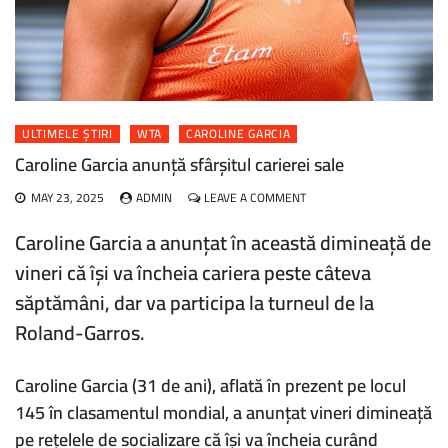
ULTIMELE ȘTIRI
WTA
CAROLINE GARCIA
Caroline Garcia anunță sfârșitul carierei sale
ON
MAY 23, 2025
ADMIN
LEAVE A COMMENT
CAROLINE
GARCIA
Caroline Garcia a anunțat în această dimineață de
ANUNȚĂ
vineri că își va încheia cariera peste câteva
SFÂRȘITUL
CARIEREI
săptămâni, dar va participa la turneul de la
SALE
Roland-Garros.
Caroline Garcia (31 de ani), aflată în prezent pe locul
145 în clasamentul mondial, a anunțat vineri dimineață
pe rețelele de socializare că își va încheia curând