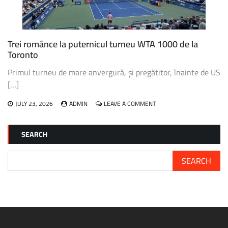
SĂ
JOC
ULTIMA
OARĂ
Trei românce la puternicul turneu WTA 1000 de la
LA
Toronto
FLUSHING
MEADOWS”
Primul turneu de mare anvergură, și pregătitor, înainte de US
[…]
ON
JULY 23, 2026
ADMIN
LEAVE A COMMENT
TREI
ROMÂNCE
LA
SEARCH
PUTERNICUL
TURNEU
WTA
SEARCH
1000
DE
LA
TORONTO