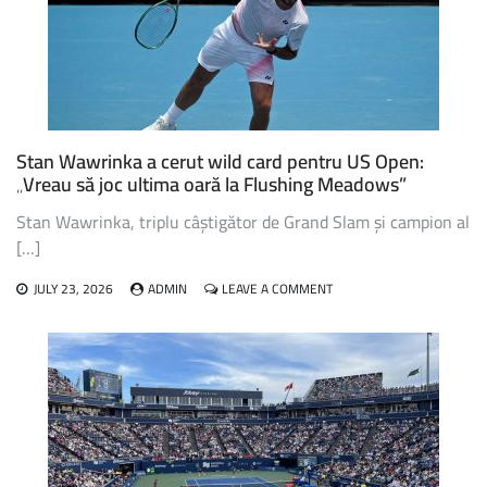
US
OPEN,
VA
RATA
EDIȚIA
DIN
ACEST
AN
Stan Wawrinka a cerut wild card pentru US Open:
„Vreau să joc ultima oară la Flushing Meadows”
Stan Wawrinka, triplu câștigător de Grand Slam și campion al
[…]
ON
JULY 23, 2026
ADMIN
LEAVE A COMMENT
STAN
WAWRINKA
A
CERUT
WILD
CARD
PENTRU
US
OPEN:
„VREAU