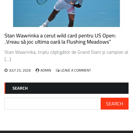
VA
RATA
EDIȚIA
DIN
ACEST
AN
Stan Wawrinka a cerut wild card pentru US Open:
„Vreau să joc ultima oară la Flushing Meadows”
Stan Wawrinka, triplu câștigător de Grand Slam și campion al
[…]
ON
JULY 23, 2026
ADMIN
LEAVE A COMMENT
STAN
WAWRINKA
A
SEARCH
CERUT
WILD
CARD
SEARCH
PENTRU
US
OPEN:
„VREAU
SĂ