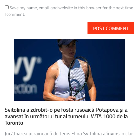
Save my name, email, and website in this browser for the next time
I comment.
Svitolina a zdrobit-o pe fosta rusoaică Potapova și a
avansat în următorul tur al turneului WTA 1000 de la
Toronto
Jucătoarea ucraineană de tenis Elina Svitolina a învins-o clar