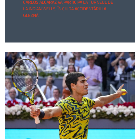
CARLOS ALCARAZ VA PARTICIPA LA TURNEUL DE
LA INDIAN WELLS, ÎN CIUDA ACCIDENTĂRII LA
GLEZNĂ