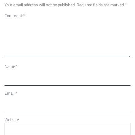
Your email address will not be published.
Required fields are marked
*
Comment
*
Name
*
Email
*
Website