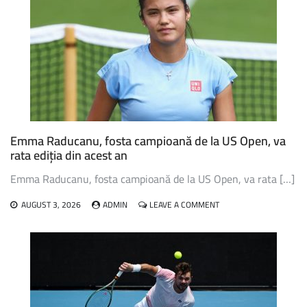
GAUFF,
ÎN
TURUL
TREI
LA
WTA
TORONTO
Emma Raducanu, fosta campioană de la US Open, va
rata ediția din acest an
Emma Raducanu, fosta campioană de la US Open, va rata […]
ON
AUGUST 3, 2026
ADMIN
LEAVE A COMMENT
EMMA
RADUCANU,
FOSTA
CAMPIOANĂ
DE
LA
US
OPEN,