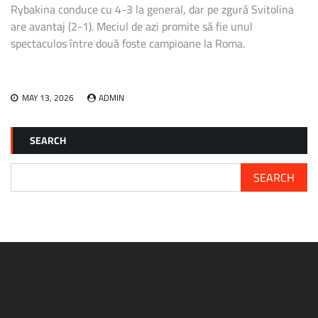
Rybakina conduce cu 4-3 la general, dar pe zgură Svitolina
are avantaj (2-1). Meciul de azi promite să fie unul
spectaculos între două foste campioane la Roma.
MAY 13, 2026
ADMIN
SEARCH
SEARCH