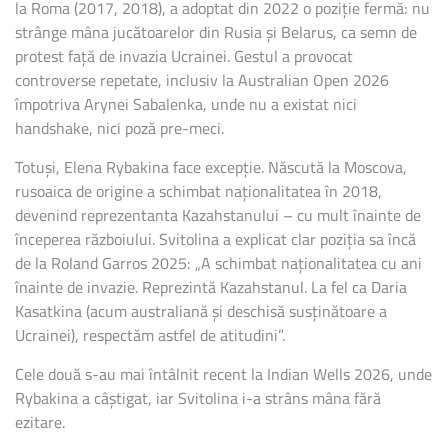
la Roma (2017, 2018), a adoptat din 2022 o poziție fermă: nu
strânge mâna jucătoarelor din Rusia și Belarus, ca semn de
protest față de invazia Ucrainei. Gestul a provocat
controverse repetate, inclusiv la Australian Open 2026
împotriva Arynei Sabalenka, unde nu a existat nici
handshake, nici poză pre-meci.
Totuși, Elena Rybakina face excepție. Născută la Moscova,
rusoaica de origine a schimbat naționalitatea în 2018,
devenind reprezentanta Kazahstanului – cu mult înainte de
începerea războiului. Svitolina a explicat clar poziția sa încă
de la Roland Garros 2025: „A schimbat naționalitatea cu ani
înainte de invazie. Reprezintă Kazahstanul. La fel ca Daria
Kasatkina (acum australiană și deschisă susținătoare a
Ucrainei), respectăm astfel de atitudini”.
Cele două s-au mai întâlnit recent la Indian Wells 2026, unde
Rybakina a câștigat, iar Svitolina i-a strâns mâna fără
ezitare.