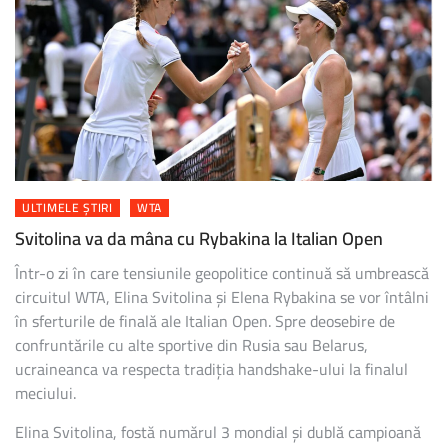
ULTIMELE ȘTIRI
WTA
Svitolina va da mâna cu Rybakina la Italian Open
Într-o zi în care tensiunile geopolitice continuă să umbrească
circuitul WTA, Elina Svitolina și Elena Rybakina se vor întâlni
în sferturile de finală ale Italian Open. Spre deosebire de
confruntările cu alte sportive din Rusia sau Belarus,
ucraineanca va respecta tradiția handshake-ului la finalul
meciului.
Elina Svitolina, fostă numărul 3 mondial și dublă campioană