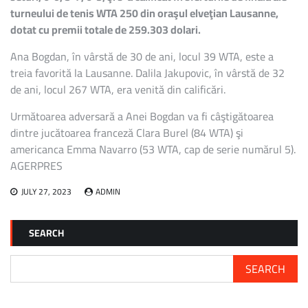
turneului de tenis WTA 250 din oraşul elveţian Lausanne,
dotat cu premii totale de 259.303 dolari.
Ana Bogdan, în vârstă de 30 de ani, locul 39 WTA, este a
treia favorită la Lausanne. Dalila Jakupovic, în vârstă de 32
de ani, locul 267 WTA, era venită din calificări.
Următoarea adversară a Anei Bogdan va fi câştigătoarea
dintre jucătoarea franceză Clara Burel (84 WTA) şi
americanca Emma Navarro (53 WTA, cap de serie numărul 5).
AGERPRES
JULY 27, 2023
ADMIN
SEARCH
SEARCH