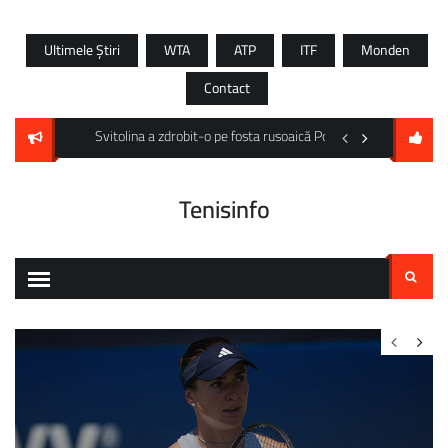
Skip
to
Ultimele Știri
WTA
ATP
ITF
Monden
content
Contact
în sferturi la UniCredit Iași Open, după o revenire spectaculoasă
Svitolina a zdrobit-o pe fosta rusoaică Potapova și a avansat 
Rybakina, Pegula și Ga
Tenisinfo
Search
for: